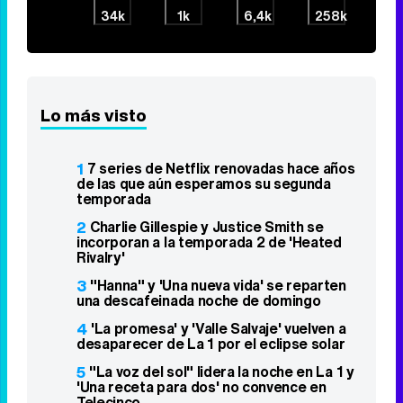
34k
1k
6,4k
258k
Lo más visto
1
7 series de Netflix renovadas hace años
de las que aún esperamos su segunda
temporada
2
Charlie Gillespie y Justice Smith se
incorporan a la temporada 2 de 'Heated
Rivalry'
3
"Hanna" y 'Una nueva vida' se reparten
una descafeinada noche de domingo
4
'La promesa' y 'Valle Salvaje' vuelven a
desaparecer de La 1 por el eclipse solar
5
"La voz del sol" lidera la noche en La 1 y
'Una receta para dos' no convence en
Telecinco