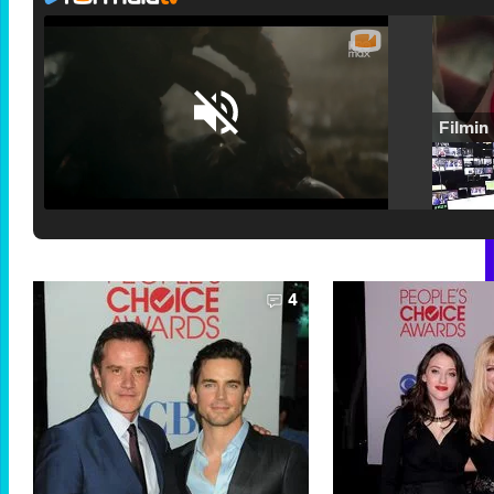
Loaded
:
25.30%
/
Unmute
4