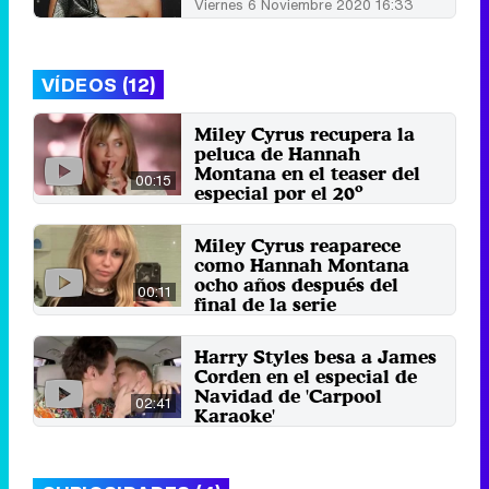
Viernes 6 Noviembre 2020 16:33
VÍDEOS (12)
Miley Cyrus recupera la
peluca de Hannah
Montana en el teaser del
00:15
especial por el 20º
aniversario
11 de marzo 2026
Miley Cyrus reaparece
como Hannah Montana
ocho años después del
00:11
final de la serie
29 de marzo 2019
Harry Styles besa a James
Corden en el especial de
Navidad de 'Carpool
02:41
Karaoke'
14 de diciembre 2017