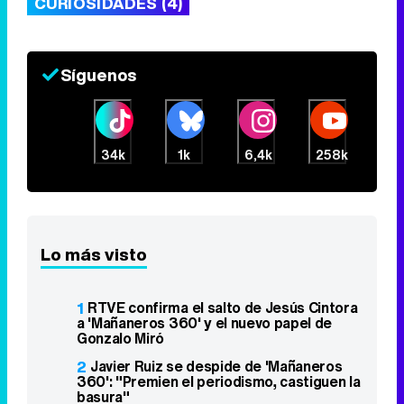
CURIOSIDADES (4)
Síguenos
34k
1k
6,4k
258k
Lo más visto
1
RTVE confirma el salto de Jesús Cintora
a 'Mañaneros 360' y el nuevo papel de
Gonzalo Miró
2
Javier Ruiz se despide de 'Mañaneros
360': "Premien el periodismo, castiguen la
basura"