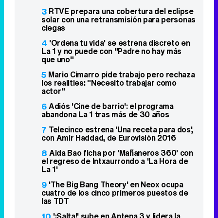
3
RTVE prepara una cobertura del eclipse
solar con una retransmisión para personas
ciegas
4
'Ordena tu vida' se estrena discreto en
La 1 y no puede con "Padre no hay más
que uno"
5
Mario Cimarro pide trabajo pero rechaza
los realities: "Necesito trabajar como
actor"
6
Adiós 'Cine de barrio': el programa
abandona La 1 tras más de 30 años
7
Telecinco estrena 'Una receta para dos',
con Amir Haddad, de Eurovisión 2016
8
Aida Bao ficha por 'Mañaneros 360' con
el regreso de Intxaurrondo a 'La Hora de
La 1'
9
'The Big Bang Theory' en Neox ocupa
cuatro de los cinco primeros puestos de
las TDT
10
'¡Salta!' sube en Antena 3 y lidera la