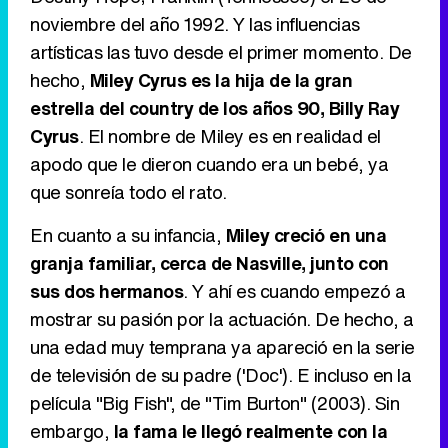
noviembre del año 1992. Y las influencias
Tráiler de '33 días', la nueva serie de Atresplayer con Julián Villagrán y José Manuel Poga
artísticas las tuvo desde el primer momento. De
hecho,
Miley Cyrus es la hija de la gran
estrella del country de los años 90, Billy Ray
Cyrus
. El nombre de Miley es en realidad el
Tráiler en catalán de 'Ravalear', la nueva serie de HBO Max sobre los fondos buitre
apodo que le dieron cuando era un bebé, ya
que sonreía todo el rato.
En cuanto a su infancia,
Miley creció en una
Tráiler de la tercera temporada de 'The Walking Dead: Dead City' de AMC+
granja familiar, cerca de Nasville, junto con
sus dos hermanos
. Y ahí es cuando empezó a
mostrar su pasión por la actuación. De hecho, a
una edad muy temprana ya apareció en la serie
Canción ganadora de Eurovisión 2026: DARA con "Bangaranga" por Bulgaria
de televisión de su padre ('Doc'). E incluso en la
película "Big Fish", de "Tim Burton" (2003). Sin
embargo,
la fama le llegó realmente con la