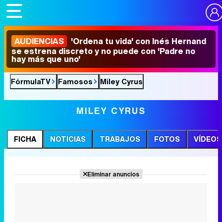
AUDIENCIAS
'Ordena tu vida' con Inés Hernand
se estrena discreto y no puede con 'Padre no
hay más que uno'
FórmulaTV
Famosos
Miley Cyrus
MILEY CYRUS
FICHA
NOTICIAS
TRABAJOS
FOTOS
VÍDEOS
Eliminar anuncios