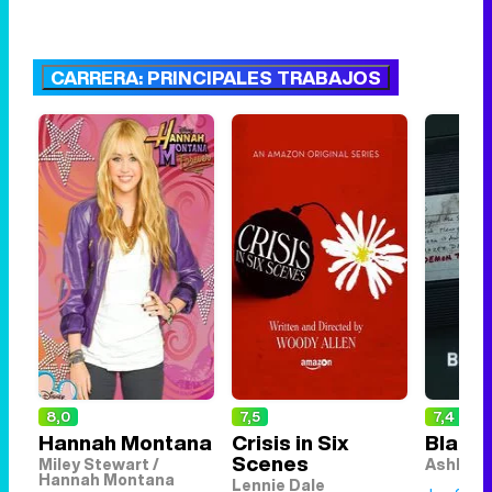
CARRERA: PRINCIPALES TRABAJOS
8,0
7,5
7,4
Hannah Montana
Crisis in Six
Black 
Scenes
Miley Stewart /
Ashley 
Hannah Montana
Lennie Dale