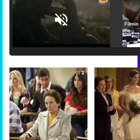
Loaded
:
25.30%
/
Unmute
2