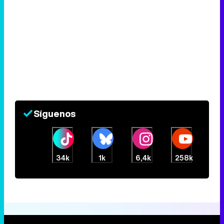
Síguenos
34k
1k
6,4k
258k