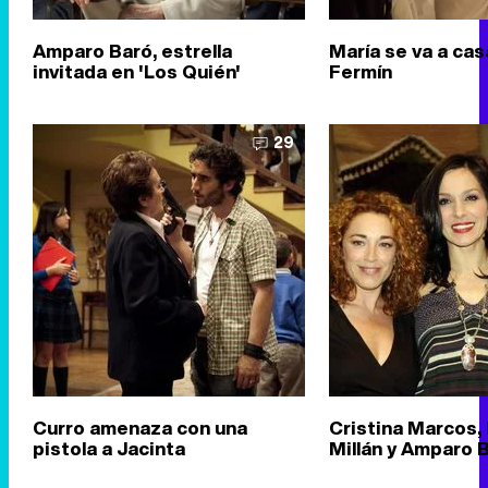
Amparo Baró, estrella
María se va a cas
invitada en 'Los Quién'
Fermín
29
Curro amenaza con una
Cristina Marcos, 
pistola a Jacinta
Millán y Amparo 