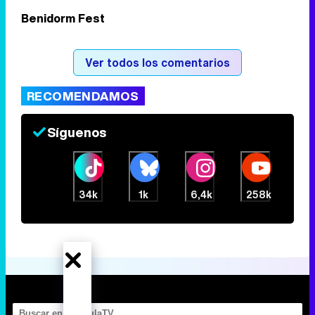
Benidorm Fest
Tráiler de la tercera temporada de 'The Walking Dead: Dead City' de AMC+
Ver todos los comentarios
RECOMENDAMOS
Canción ganadora de Eurovisión 2026: DARA con "Bangaranga" por Bulgaria
Síguenos
34k
1k
6,4k
258k