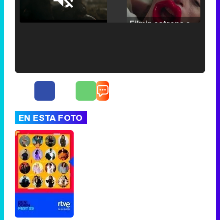
Loaded
:
25.30%
/
Unmute
Filmin estrena el tráiler de 'Millennial Mal', su nueva comedia universitaria de la mano de Lorena Iglesias
'120 Minutos' celebra sus 2.000 programas en Telemadrid con un vídeo del día a día en la redacción
EN ESTA FOTO
Tráiler de '33 días', la nueva serie de Atresplayer con Julián Villagrán y José Manuel Poga
Tráiler en catalán de 'Ravalear', la nueva serie de HBO Max sobre los fondos buitre