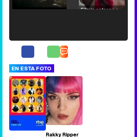
/
Unmute
Filmin estrena el tráiler de 'Millennial Mal', su nueva comedia universitaria de la mano de Lorena Iglesias
'120 Minutos' celebra sus 2.000 programas en Telemadrid con un vídeo del día a día en la redacción
EN ESTA FOTO
Tráiler de '33 días', la nueva serie de Atresplayer con Julián Villagrán y José Manuel Poga
Tráiler en catalán de 'Ravalear', la nueva serie de HBO Max sobre los fondos buitre
Rakky Ripper