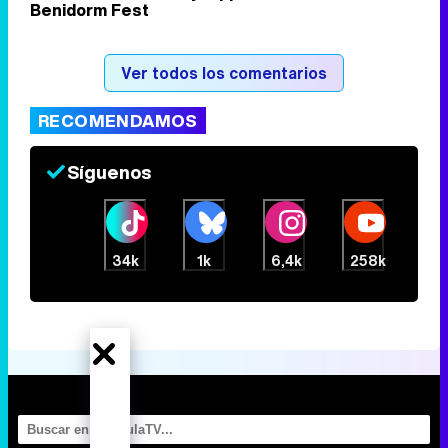
Benidorm Fest
Tráiler de la tercera temporada de 'The Walking Dead: Dead City' de AMC+
Ver todos los comentarios
RECOMENDAMOS
Canción ganadora de Eurovisión 2026: DARA con "Bangaranga" por Bulgaria
Síguenos
34k
1k
6,4k
258k