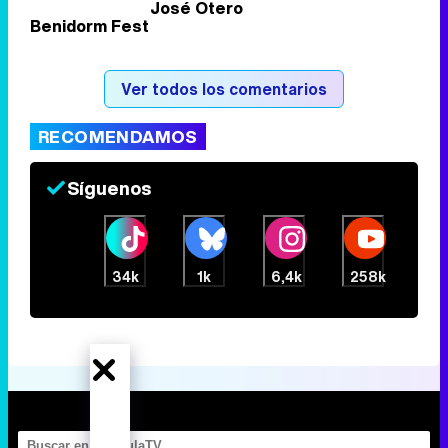
José Otero
Benidorm Fest
Tráiler de la tercera temporada de 'The Walking Dead: Dead City' de AMC+
Ver todos los comentarios
RECOMENDAMOS
Canción ganadora de Eurovisión 2026: DARA con "Bangaranga" por Bulgaria
Síguenos
34k
1k
6,4k
258k