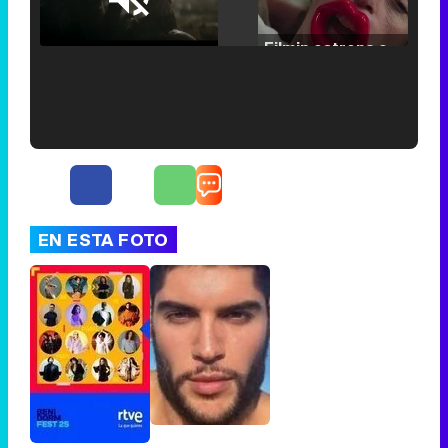
Loaded
:
25.30%
/
Unmute
Filmin estrena el tráiler de 'Millennial Mal', su nueva comedia universitaria de la mano de Lorena Iglesias
'120 Minutos' celebra sus 2.000 programas en Telemadrid con un vídeo del día a día en la redacción
EN ESTA FOTO
Tráiler de '33 días', la nueva serie de Atresplayer con Julián Villagrán y José Manuel Poga
Tráiler en catalán de 'Ravalear', la nueva serie de HBO Max sobre los fondos buitre