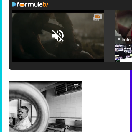
Loaded
:
25.30%
/
Unmute