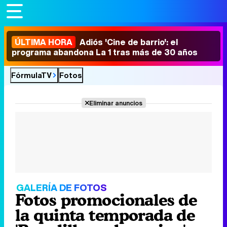
ÚLTIMA HORA
Adiós 'Cine de barrio': el
programa abandona La 1 tras más de 30 años
FórmulaTV
Fotos
Eliminar anuncios
GALERÍA DE FOTOS
Fotos promocionales de
la quinta temporada de