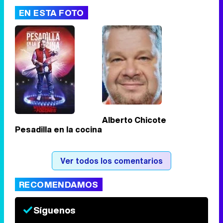
EN ESTA FOTO
Tráiler de '33 días', la nueva serie de Atresplayer con Julián Villagrán y José Manuel Poga
Tráiler en catalán de 'Ravalear', la nueva serie de HBO Max sobre los fondos buitre
Alberto Chicote
Pesadilla en la cocina
Tráiler de la tercera temporada de 'The Walking Dead: Dead City' de AMC+
Ver todos los comentarios
RECOMENDAMOS
Canción ganadora de Eurovisión 2026: DARA con "Bangaranga" por Bulgaria
Síguenos