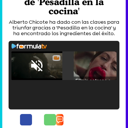
de 'Pesadilla en la
cocina'
Alberto Chicote ha dado con las claves para
triunfar gracias a 'Pesadilla en la cocina' y
ha encontrado los ingredientes del éxito.
Loaded
:
25.30%
/
Unmute
Filmin estrena el tráiler de 'Millennial Mal', su nueva comedia universitaria de la mano de Lorena Iglesias
'120 Minutos' celebra sus 2.000 programas en Telemadrid con un vídeo del día a día en la redacción