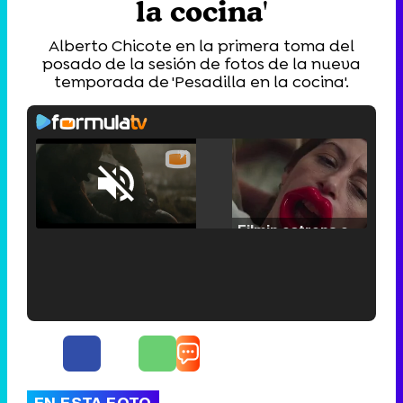
la cocina'
Alberto Chicote en la primera toma del
posado de la sesión de fotos de la nueva
temporada de 'Pesadilla en la cocina'.
Loaded
:
25.30%
/
Unmute
Filmin estrena el tráiler de 'Millennial Mal', su nueva comedia universitaria de la mano de Lorena Iglesias
'120 Minutos' celebra sus 2.000 programas en Telemadrid con un vídeo del día a día en la redacción
EN ESTA FOTO