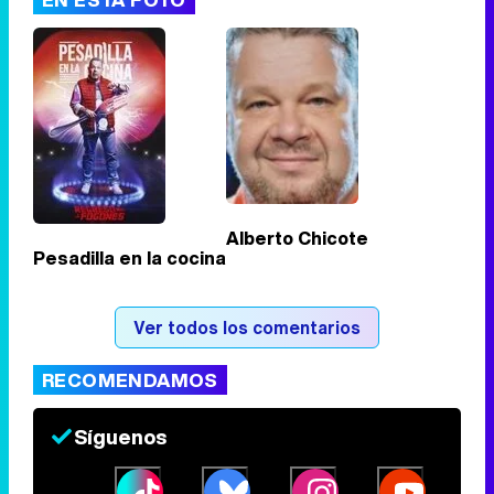
Tráiler de '33 días', la nueva serie de Atresplayer con Julián Villagrán y José Manuel Poga
Tráiler en catalán de 'Ravalear', la nueva serie de HBO Max sobre los fondos buitre
Alberto Chicote
Pesadilla en la cocina
Tráiler de la tercera temporada de 'The Walking Dead: Dead City' de AMC+
Ver todos los comentarios
RECOMENDAMOS
Canción ganadora de Eurovisión 2026: DARA con "Bangaranga" por Bulgaria
Síguenos