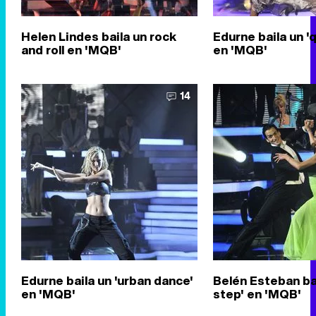
Helen Lindes baila un rock
Edurne baila un '
and roll en 'MQB'
en 'MQB'
14
Edurne baila un 'urban dance'
Belén Esteban bai
en 'MQB'
step' en 'MQB'