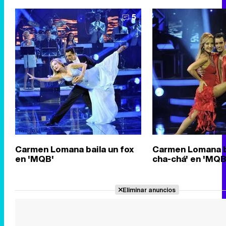
5
Carmen Lomana baila un fox
Carmen Lomana ba
en 'MQB'
cha-chá' en 'MQB
Eliminar anuncios