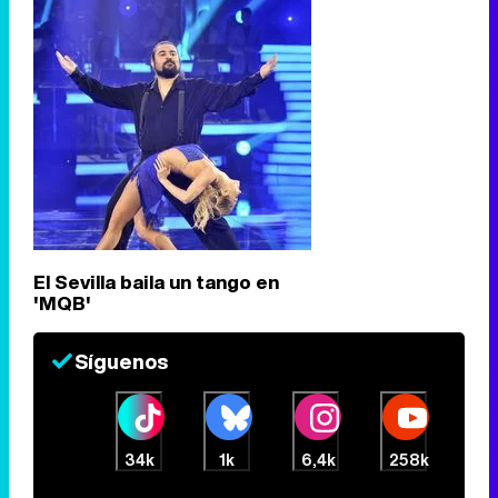
El Sevilla baila un tango en
'MQB'
Síguenos
34k
1k
6,4k
258k