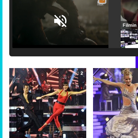
Loaded
:
25.30%
/
Unmute
2