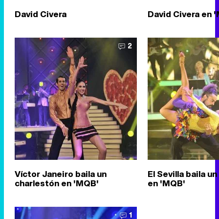
David Civera
David Civera en 
2
Víctor Janeiro baila un
El Sevilla baila 
charlestón en 'MQB'
en 'MQB'
1