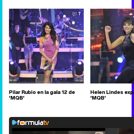
7
Pilar Rubio en la gala 12 de
Helen Lindes exp
'MQB'
'MQB'