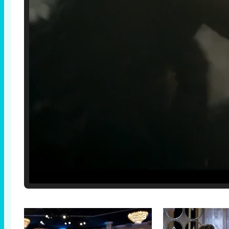
Loaded
:
25.30%
/
Unmute
3