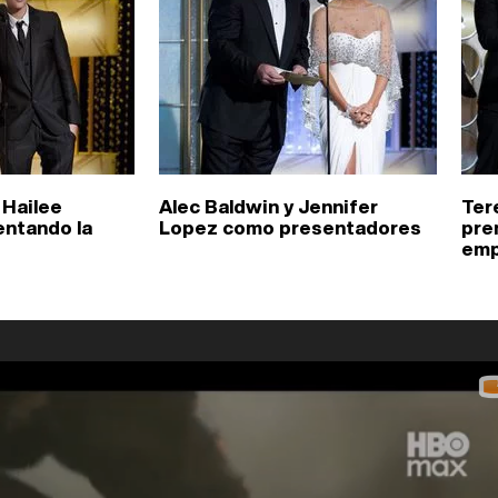
 Hailee
Alec Baldwin y Jennifer
Ter
entando la
Lopez como presentadores
pre
emp