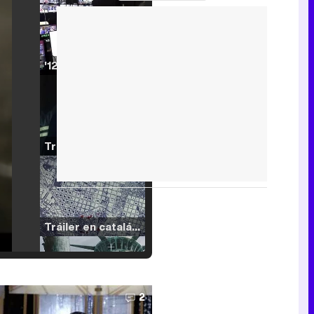
'120 Minutos' celebra sus 2.000 programas en Telemadrid con un vídeo del día a día en la redacción
Tráiler de '33 días', la nueva serie de Atresplayer con Julián Villagrán y José Manuel Poga
Tráiler en catalán de 'Ravalear', la nueva serie de HBO Max sobre los fondos buitre
2
Tráiler de la tercera temporada de 'The Walking Dead: Dead City' de AMC+