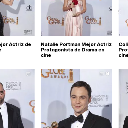
jor Actriz de
Natalie Portman Mejor Actriz
Col
e
Protagonista de Drama en
Pro
cine
cin
14