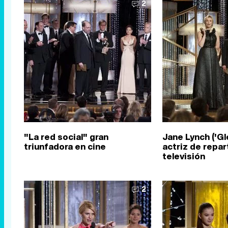
2
"La red social" gran
Jane Lynch ('Gl
triunfadora en cine
actriz de repar
televisión
2