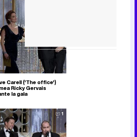
e Carell ('The office')
mea Ricky Gervais
nte la gala
1