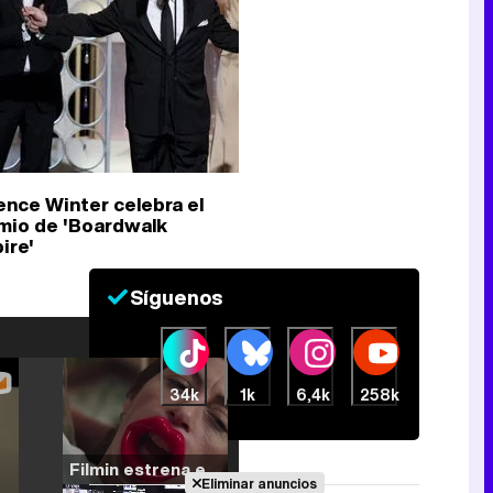
ence Winter celebra el
mio de 'Boardwalk
ire'
Síguenos
34k
1k
6,4k
258k
Filmin estrena el tráiler de 'Millennial Mal', su nueva comedia universitaria de la mano de Lorena Iglesias
Eliminar anuncios