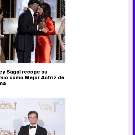
Canción ganadora de Eurovisión 2026: DARA con "Bangaranga" por Bulgaria
ey Sagal recoge su
mio como Mejor Actriz de
ma
5