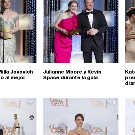
illa Jovovich
Julianne Moore y Kevin
Kat
o al mejor
Space durante la gala
pre
dra
6