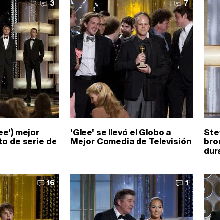
3
7
ee') mejor
'Glee' se llevó el Globo a
Stev
to de serie de
Mejor Comedia de Televisión
bro
dura
16
1