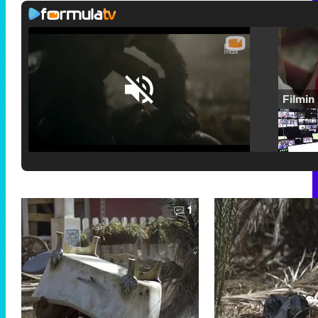
Loaded
:
25.30%
/
Unmute
1