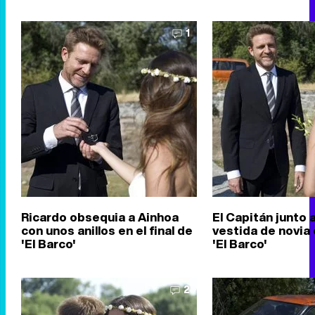
1
Ricardo obsequia a Ainhoa
El Capitán junto a
con unos anillos en el final de
vestida de novia e
'El Barco'
'El Barco'
2