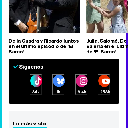
De la Cuadra y Ricardo juntos
Julia, Salomé, De
en el último episodio de 'El
Valeria en el últi
Barco'
de 'El Barco'
Síguenos
34k
1k
6,4k
258k
Lo más visto