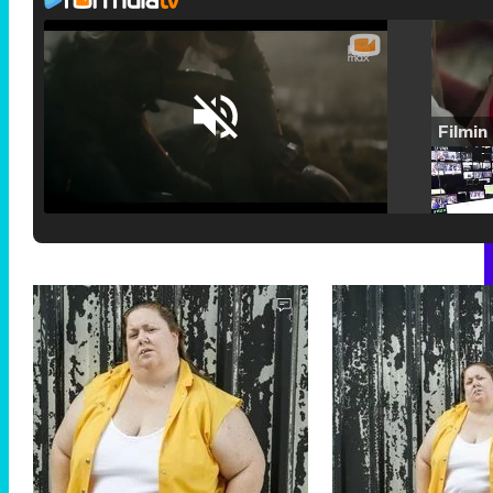
Loaded
:
25.30%
/
Unmute