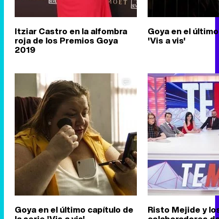
Itziar Castro en la alfombra
Goya en el último
roja de los Premios Goya
'Vis a vis'
2019
Goya en el último capítulo de
Risto Mejide y lo
la serie 'Vis a vis'
colaboradores de