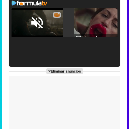
Loaded
:
25.30%
/
Unmute
Filmin estrena el tráiler de 'Millennial Mal', su nueva comedia universitaria de la mano de Lorena Iglesias
'120 Minutos' celebra sus 2.000 programas en Telemadrid con un vídeo del día a día en la redacción
Eliminar anuncios
Tráiler de '33 días', la nueva serie de Atresplayer con Julián Villagrán y José Manuel Poga