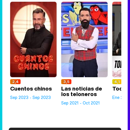
2,4
3,5
4,1
Cuentos chinos
Las noticias de
Todo e
los teloneros
Sep 2023 - Sep 2023
Ene 2019
Sep 2021 - Oct 2021