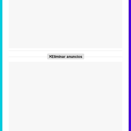
Tráiler en catalán de 'Ravalear', la nueva serie de HBO Max sobre los fondos buitre
Tráiler de la tercera temporada de 'The Walking Dead: Dead City' de AMC+
Eliminar anuncios
Canción ganadora de Eurovisión 2026: DARA con "Bangaranga" por Bulgaria