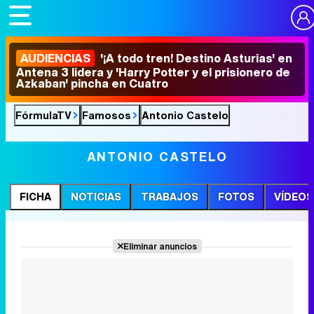
AUDIENCIAS
'¡A todo tren! Destino Asturias' en
Antena 3 lidera y 'Harry Potter y el prisionero de
Azkaban' pincha en Cuatro
FórmulaTV
Famosos
Antonio Castelo
ANTONIO CASTELO
FICHA
NOTICIAS
TRABAJOS
FOTOS
VÍDEOS
Eliminar anuncios