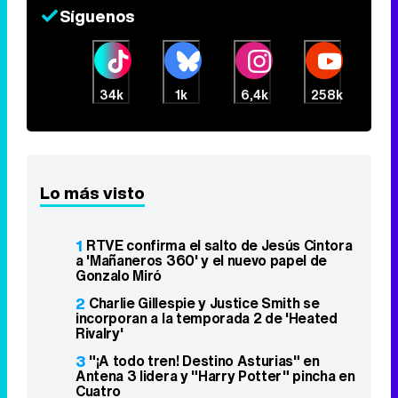
Síguenos
34k
1k
6,4k
258k
Lo más visto
1
RTVE confirma el salto de Jesús Cintora
a 'Mañaneros 360' y el nuevo papel de
Gonzalo Miró
2
Charlie Gillespie y Justice Smith se
incorporan a la temporada 2 de 'Heated
Rivalry'
3
"¡A todo tren! Destino Asturias" en
Antena 3 lidera y "Harry Potter" pincha en
Cuatro