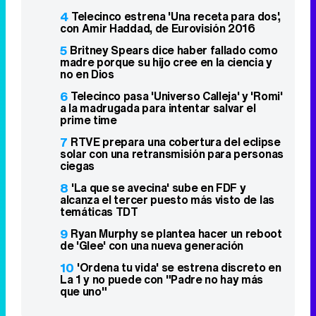
4
Telecinco estrena 'Una receta para dos',
con Amir Haddad, de Eurovisión 2016
5
Britney Spears dice haber fallado como
madre porque su hijo cree en la ciencia y
no en Dios
6
Telecinco pasa 'Universo Calleja' y 'Romi'
a la madrugada para intentar salvar el
prime time
7
RTVE prepara una cobertura del eclipse
solar con una retransmisión para personas
ciegas
8
'La que se avecina' sube en FDF y
alcanza el tercer puesto más visto de las
temáticas TDT
9
Ryan Murphy se plantea hacer un reboot
de 'Glee' con una nueva generación
10
'Ordena tu vida' se estrena discreto en
La 1 y no puede con "Padre no hay más
que uno"