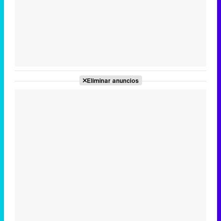
Tráiler de la tercera temporada de 'The Walking Dead: Dead City' de AMC+
Eliminar anuncios
Canción ganadora de Eurovisión 2026: DARA con "Bangaranga" por Bulgaria