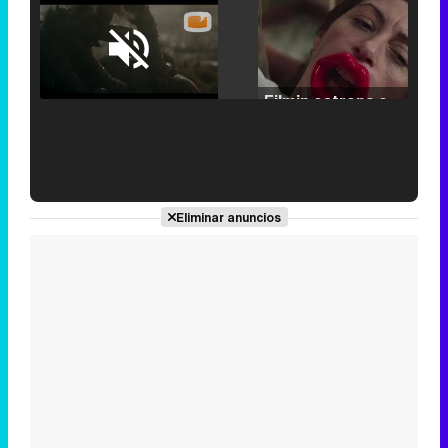
Loaded
:
25.30%
/
Unmute
Filmin estrena el tráiler de 'Millennial Mal', su nueva comedia universitaria de la mano de Lorena Iglesias
'120 Minutos' celebra sus 2.000 programas en Telemadrid con un vídeo del día a día en la redacción
Eliminar anuncios
Tráiler de '33 días', la nueva serie de Atresplayer con Julián Villagrán y José Manuel Poga
Tráiler en catalán de 'Ravalear', la nueva serie de HBO Max sobre los fondos buitre