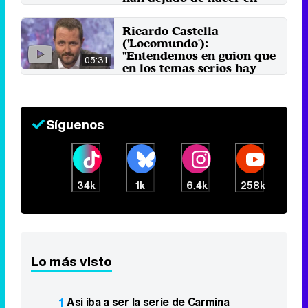
otros canales"
23 de febrero 2018
Ricardo Castella
('Locomundo'):
"Entendemos en guion que
05:31
en los temas serios hay
posibilidad de hacer
comedia"
27 de junio 2017
Síguenos
34k
1k
6,4k
258k
Lo más visto
1
Así iba a ser la serie de Carmina