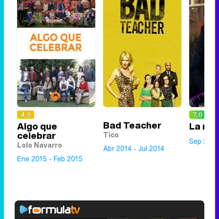
4,5
7,0
Bad Teacher
Algo que
La rev
celebrar
Tico
Sep 2024
Lolo Navarro
Abr 2014 - Jul 2014
Ene 2015 - Feb 2015