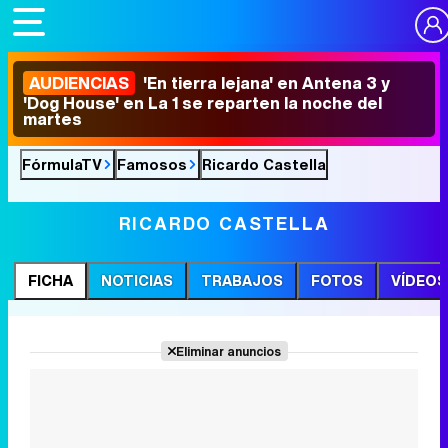
AUDIENCIAS
'En tierra lejana' en Antena 3 y
'Dog House' en La 1 se reparten la noche del
martes
FórmulaTV
Famosos
Ricardo Castella
RICARDO CASTELLA
FICHA
NOTICIAS
TRABAJOS
FOTOS
VÍDEOS
Eliminar anuncios