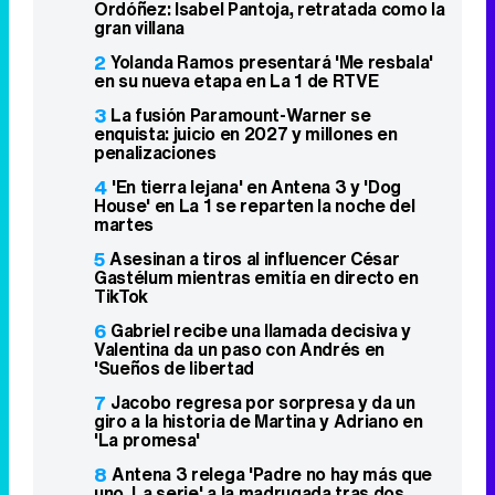
Ordóñez: Isabel Pantoja, retratada como la
gran villana
2
Yolanda Ramos presentará 'Me resbala'
en su nueva etapa en La 1 de RTVE
3
La fusión Paramount-Warner se
enquista: juicio en 2027 y millones en
penalizaciones
4
'En tierra lejana' en Antena 3 y 'Dog
House' en La 1 se reparten la noche del
martes
5
Asesinan a tiros al influencer César
Gastélum mientras emitía en directo en
TikTok
6
Gabriel recibe una llamada decisiva y
Valentina da un paso con Andrés en
'Sueños de libertad
7
Jacobo regresa por sorpresa y da un
giro a la historia de Martina y Adriano en
'La promesa'
8
Antena 3 relega 'Padre no hay más que
uno. La serie' a la madrugada tras dos