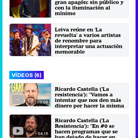
gran apagón: sin público y
con la iluminación al
mínimo
Miércoles 30 Abril 2025 03:49 (hace
1 minuto)
Leiva reúne en 'La
revuelta' a varios artistas
de renombre para
interpretar una actuación
memorable
Martes 8 Abril 2025 11:56
VÍDEOS (6)
Ricardo Castella ('La
resistencia'): "Vamos a
intentar que nos den más
03:08
dinero por hacer la misma
mierda"
13 de septiembre 2021
Ricardo Castella ('La
Resistencia'): "En #0 se
hacen programas que se
04:18
han dejado de hacer en