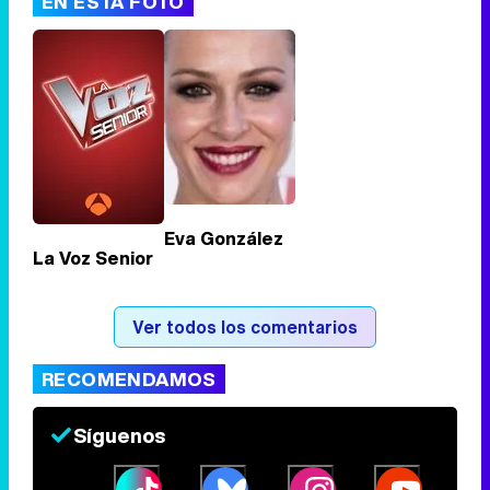
EN ESTA FOTO
Tráiler de '33 días', la nueva serie de Atresplayer con Julián Villagrán y José Manuel Poga
Tráiler en catalán de 'Ravalear', la nueva serie de HBO Max sobre los fondos buitre
Eva González
La Voz Senior
Tráiler de la tercera temporada de 'The Walking Dead: Dead City' de AMC+
Ver todos los comentarios
RECOMENDAMOS
Canción ganadora de Eurovisión 2026: DARA con "Bangaranga" por Bulgaria
Síguenos