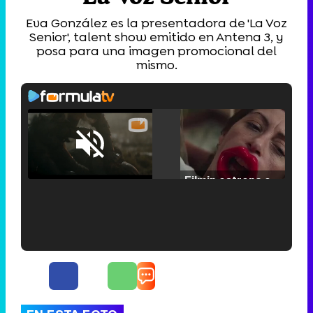
Eva González es la presentadora de 'La Voz
Senior', talent show emitido en Antena 3, y
posa para una imagen promocional del
mismo.
Loaded
:
25.30%
/
Unmute
Filmin estrena el tráiler de 'Millennial Mal', su nueva comedia universitaria de la mano de Lorena Iglesias
'120 Minutos' celebra sus 2.000 programas en Telemadrid con un vídeo del día a día en la redacción