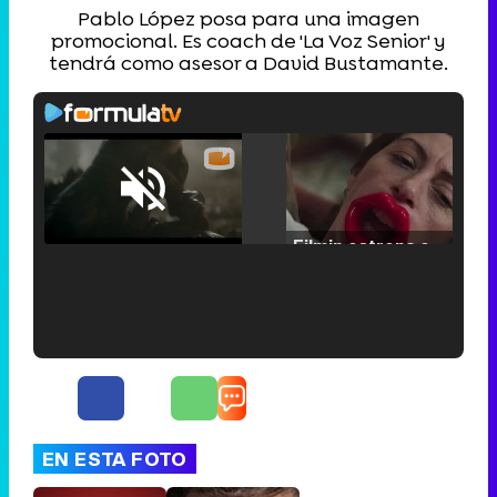
Pablo López posa para una imagen
promocional. Es coach de 'La Voz Senior' y
tendrá como asesor a David Bustamante.
Loaded
:
25.30%
/
Unmute
Filmin estrena el tráiler de 'Millennial Mal', su nueva comedia universitaria de la mano de Lorena Iglesias
'120 Minutos' celebra sus 2.000 programas en Telemadrid con un vídeo del día a día en la redacción
EN ESTA FOTO