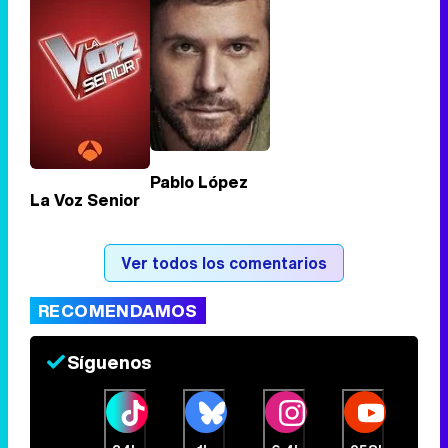
Tráiler de '33 días', la nueva serie de Atresplayer con Julián Villagrán y José Manuel Poga
Tráiler en catalán de 'Ravalear', la nueva serie de HBO Max sobre los fondos buitre
Pablo López
La Voz Senior
Tráiler de la tercera temporada de 'The Walking Dead: Dead City' de AMC+
Ver todos los comentarios
RECOMENDAMOS
Canción ganadora de Eurovisión 2026: DARA con "Bangaranga" por Bulgaria
Síguenos