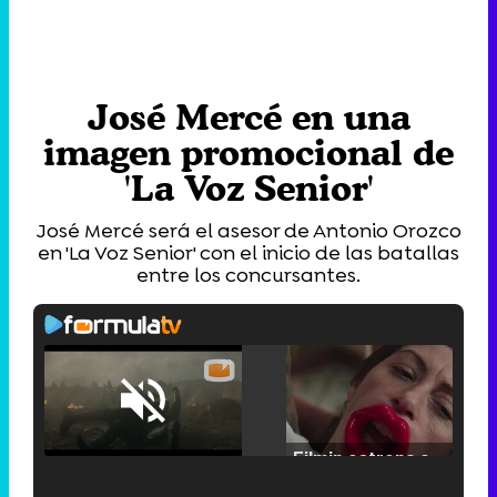
José Mercé en una
imagen promocional de
'La Voz Senior'
José Mercé será el asesor de Antonio Orozco
en 'La Voz Senior' con el inicio de las batallas
entre los concursantes.
Loaded
:
25.30%
/
Unmute
Filmin estrena el tráiler de 'Millennial Mal', su nueva comedia universitaria de la mano de Lorena Iglesias