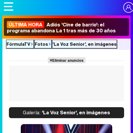
ÚLTIMA HORA
Adiós 'Cine de barrio': el
programa abandona La 1 tras más de 30 años
FórmulaTV
Fotos
'La Voz Senior', en imágenes
Eliminar anuncios
Galería:
'La Voz Senior', en imágenes