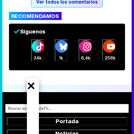
Ver todos los comentarios
RECOMENDAMOS
Canción ganadora de Eurovisión 2026: DARA con "Bangaranga" por Bulgaria
Síguenos
34k
1k
6,4k
258k
Portada
Noticias