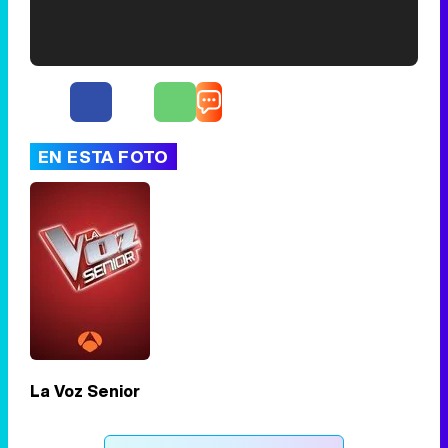
'120 Minutos' celebra sus 2.000 programas en Telemadrid con un vídeo del día a día en la redacción
EN ESTA FOTO
Tráiler de '33 días', la nueva serie de Atresplayer con Julián Villagrán y José Manuel Poga
Tráiler en catalán de 'Ravalear', la nueva serie de HBO Max sobre los fondos buitre
La Voz Senior
Tráiler de la tercera temporada de 'The Walking Dead: Dead City' de AMC+