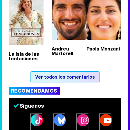
Tráiler en catalán de 'Ravalear', la nueva serie de HBO Max sobre los fondos buitre
Andreu
Paola Monzani
Martorell
La isla de las
tentaciones
Tráiler de la tercera temporada de 'The Walking Dead: Dead City' de AMC+
Ver todos los comentarios
RECOMENDAMOS
Canción ganadora de Eurovisión 2026: DARA con "Bangaranga" por Bulgaria
Síguenos