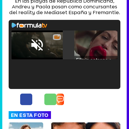
En las playas de República Dominicana,
Andreu y Paola posan como concursantes
del reality de Mediaset España y Fremantle.
Loaded
:
25.30%
/
Unmute
Filmin estrena el tráiler de 'Millennial Mal', su nueva comedia universitaria de la mano de Lorena Iglesias
'120 Minutos' celebra sus 2.000 programas en Telemadrid con un vídeo del día a día en la redacción
EN ESTA FOTO
Tráiler de '33 días', la nueva serie de Atresplayer con Julián Villagrán y José Manuel Poga