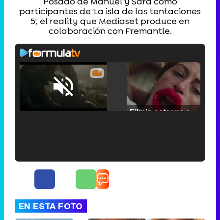
Posado de Manuel y Sara como
participantes de 'La isla de las tentaciones
5', el reality que Mediaset produce en
colaboración con Fremantle.
Loaded
:
25.30%
/
Unmute
Filmin estrena el tráiler de 'Millennial Mal', su nueva comedia universitaria de la mano de Lorena Iglesias
'120 Minutos' celebra sus 2.000 programas en Telemadrid con un vídeo del día a día en la redacción
EN ESTA FOTO