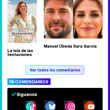
Tráiler de '33 días', la nueva serie de Atresplayer con Julián Villagrán y José Manuel Poga
Tráiler en catalán de 'Ravalear', la nueva serie de HBO Max sobre los fondos buitre
Manuel Úbeda
Sara García
La isla de las
tentaciones
Tráiler de la tercera temporada de 'The Walking Dead: Dead City' de AMC+
Ver todos los comentarios
RECOMENDAMOS
Canción ganadora de Eurovisión 2026: DARA con "Bangaranga" por Bulgaria
Síguenos