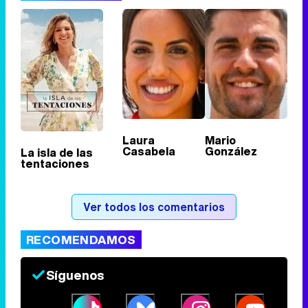
Tráiler de '33 días', la nueva serie de Atresplayer con Julián Villagrán y José Manuel Poga
Tráiler en catalán de 'Ravalear', la nueva serie de HBO Max sobre los fondos buitre
Laura
Mario
Casabela
González
La isla de las
tentaciones
Tráiler de la tercera temporada de 'The Walking Dead: Dead City' de AMC+
Ver todos los comentarios
RECOMENDAMOS
Canción ganadora de Eurovisión 2026: DARA con "Bangaranga" por Bulgaria
Síguenos