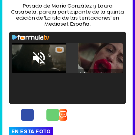
Posado de Mario González y Laura
Casabela, pareja participante de la quinta
edición de 'La isla de las tentaciones' en
Mediaset España.
Loaded
:
25.30%
/
Unmute
Filmin estrena el tráiler de 'Millennial Mal', su nueva comedia universitaria de la mano de Lorena Iglesias
'120 Minutos' celebra sus 2.000 programas en Telemadrid con un vídeo del día a día en la redacción
EN ESTA FOTO