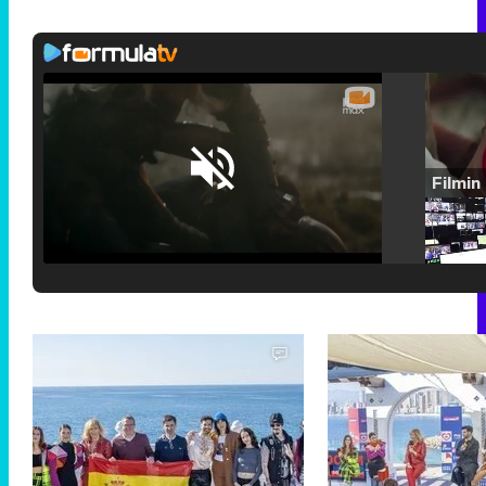
Loaded
:
25.30%
/
Unmute