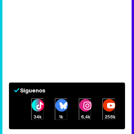
Síguenos
34k
1k
6,4k
258k