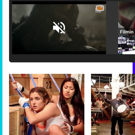
Loaded
:
25.30%
/
Unmute
13