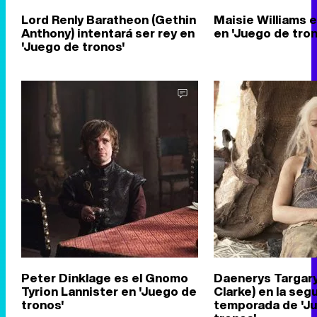
Lord Renly Baratheon (Gethin
Maisie Williams e
Anthony) intentará ser rey en
en 'Juego de tro
'Juego de tronos'
Peter Dinklage es el Gnomo
Daenerys Targary
Tyrion Lannister en 'Juego de
Clarke) en la seg
tronos'
temporada de 'J