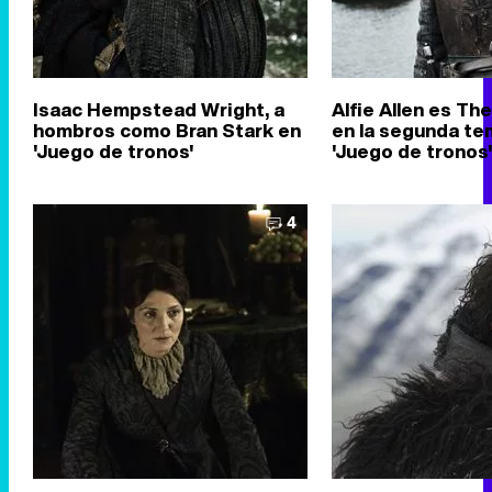
Isaac Hempstead Wright, a
Alfie Allen es Th
hombros como Bran Stark en
en la segunda t
'Juego de tronos'
'Juego de tronos
4