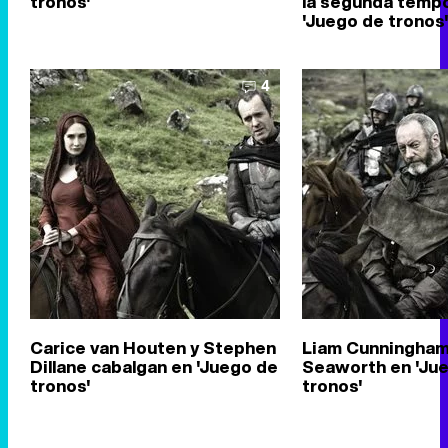
tronos'
la segunda temp
'Juego de tronos
4
Carice van Houten y Stephen
Liam Cunningham
Dillane cabalgan en 'Juego de
Seaworth en 'Ju
tronos'
tronos'