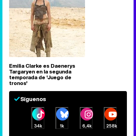
Emilia Clarke es Daenerys
Targaryen en la segunda
temporada de 'Juego de
tronos'
Síguenos
34k
1k
6,4k
258k