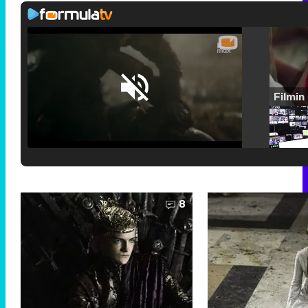
Loaded
:
25.30%
/
Unmute
8