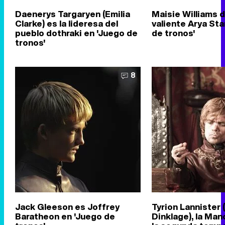
Daenerys Targaryen (Emilia
Maisie Williams da
Clarke) es la lideresa del
valiente Arya Sta
pueblo dothraki en 'Juego de
de tronos'
tronos'
8
Jack Gleeson es Joffrey
Tyrion Lannister 
Baratheon en 'Juego de
Dinklage), la Man