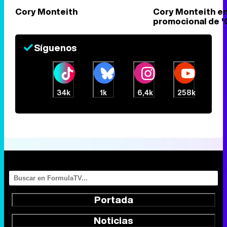
Cory Monteith
Cory Monteith en
promocional de '
Síguenos
34k
1k
6,4k
258k
Portada
Noticias