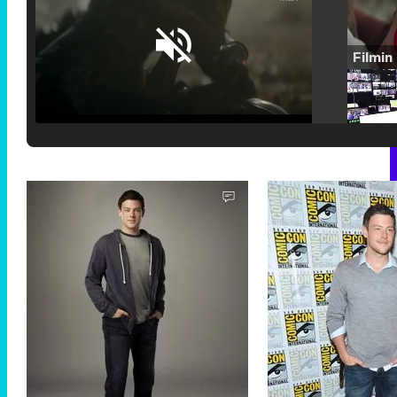
Loaded
:
25.30%
/
Unmute