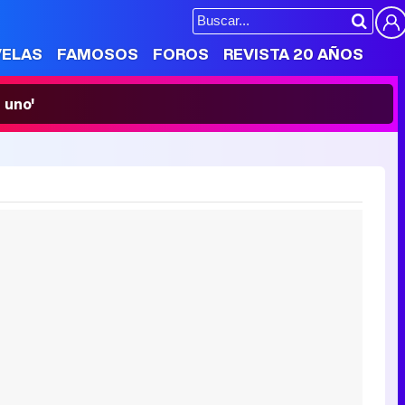
VELAS
FAMOSOS
FOROS
REVISTA 20 AÑOS
 uno'