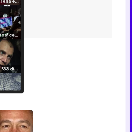
Filmin estrena el tráiler de 'Millennial Mal', su nueva comedia universitaria de la mano de Lorena Iglesias
'120 Minutos' celebra sus 2.000 programas en Telemadrid con un vídeo del día a día en la redacción
Tráiler de '33 días', la nueva serie de Atresplayer con Julián Villagrán y José Manuel Poga
Tráiler en catalán de 'Ravalear', la nueva serie de HBO Max sobre los fondos buitre