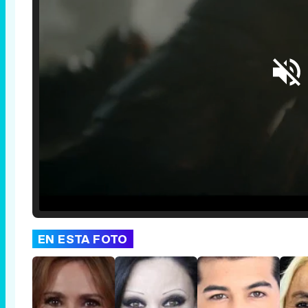
Loaded
:
29.30%
/
Unmute
EN ESTA FOTO