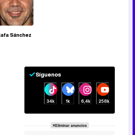
Tráiler de la tercera temporada de 'The Walking Dead: Dead City' de AMC+
Rafa Sánchez
Canción ganadora de Eurovisión 2026: DARA con "Bangaranga" por Bulgaria
Síguenos
34k
1k
6,4k
258k
Eliminar anuncios