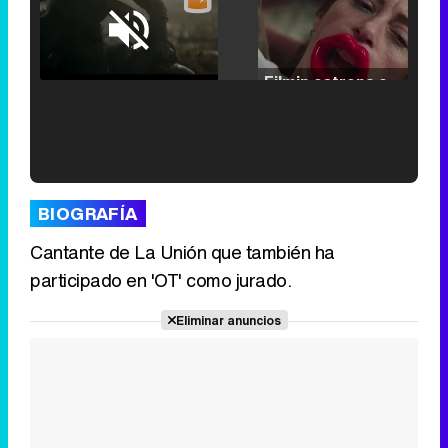
Loaded
:
25.30%
/
Unmute
Filmin estrena el tráiler de 'Millennial Mal', su nueva comedia universitaria de la mano de Lorena Iglesias
'120 Minutos' celebra sus 2.000 programas en Telemadrid con un vídeo del día a día en la redacción
BIOGRAFÍA
Cantante de La Unión que también ha
participado en 'OT' como jurado.
Tráiler de '33 días', la nueva serie de Atresplayer con Julián Villagrán y José Manuel Poga
Eliminar anuncios
Tráiler en catalán de 'Ravalear', la nueva serie de HBO Max sobre los fondos buitre