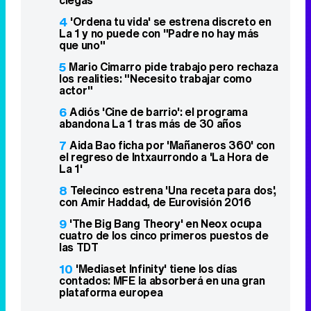
ciegas
4
'Ordena tu vida' se estrena discreto en
La 1 y no puede con "Padre no hay más
que uno"
5
Mario Cimarro pide trabajo pero rechaza
los realities: "Necesito trabajar como
actor"
6
Adiós 'Cine de barrio': el programa
abandona La 1 tras más de 30 años
7
Aida Bao ficha por 'Mañaneros 360' con
el regreso de Intxaurrondo a 'La Hora de
La 1'
8
Telecinco estrena 'Una receta para dos',
con Amir Haddad, de Eurovisión 2016
9
'The Big Bang Theory' en Neox ocupa
cuatro de los cinco primeros puestos de
las TDT
10
'Mediaset Infinity' tiene los días
contados: MFE la absorberá en una gran
plataforma europea