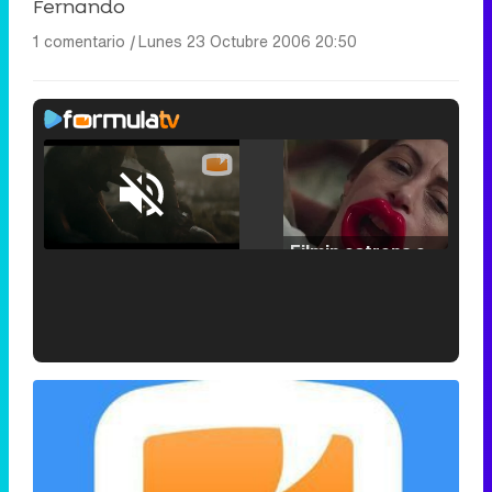
Fernando
1 comentario
|
Lunes 23 Octubre 2006 20:50
Loaded
:
25.30%
/
Unmute
Filmin estrena el tráiler de 'Millennial Mal', su nueva comedia universitaria de la mano de Lorena Iglesias
'120 Minutos' celebra sus 2.000 programas en Telemadrid con un vídeo del día a día en la redacción