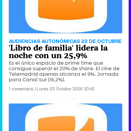
Tráiler de '33 días', la nueva serie de Atresplayer con Julián Villagrán y José Manuel Poga
Tráiler en catalán de 'Ravalear', la nueva serie de HBO Max sobre los fondos buitre
AUDIENCIAS AUTONÓMICAS 22 DE OCTUBRE
'Libro de familia' lidera la
noche con un 25,9%
Es el único espacio de prime time que
consigue superar el 20% de share. El cine de
Tráiler de la tercera temporada de 'The Walking Dead: Dead City' de AMC+
Telemadrid apenas alcanza el 9%. Jornada
para Canal Sur (16,2%).
1 comentario
|
Lunes 23 Octubre 2006 20:42
Canción ganadora de Eurovisión 2026: DARA con "Bangaranga" por Bulgaria