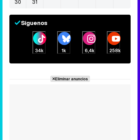
30
31
Síguenos
34k
1k
6,4k
258k
Eliminar anuncios