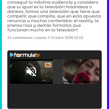
conseguir la máxima audiencia y considera
que su igual es la televisión holandesa o
danesa. Somos una televisión que tiene que
competir, que compite, que en esta apuesta
renuncia a muchos contenidos: el reality, la
prensa rosa y demás formatos que
funcionan mucho en la televisión".
55 comentarios
|
Jueves 5 Octubre 2006 20:23
Loaded
:
25.30%
/
Unmute
Filmin estrena el tráiler de 'Millennial Mal', su nueva comedia universitaria de la mano de Lorena Iglesias