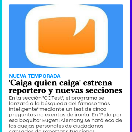
'120 Minutos' celebra sus 2.000 programas en Telemadrid con un vídeo del día a día en la redacción
Tráiler de '33 días', la nueva serie de Atresplayer con Julián Villagrán y José Manuel Poga
Tráiler en catalán de 'Ravalear', la nueva serie de HBO Max sobre los fondos buitre
NUEVA TEMPORADA
'Caiga quien caiga' estrena
reportero y nuevas secciones
En la sección "CQTest", el programa se
lanzará a la búsqueda del famoso "más
Tráiler de la tercera temporada de 'The Walking Dead: Dead City' de AMC+
inteligente" mediante un test de cinco
preguntas no exentas de ironía. En "Pida por
esa boquita" Eugeni Alemany se hará eco de
las quejas personales de ciudadanos
cansados de soportar situaciones