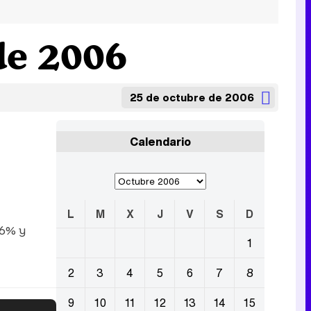
de 2006
25 de octubre de 2006
Calendario
L
M
X
J
V
S
D
,6% y
1
2
3
4
5
6
7
8
9
10
11
12
13
14
15