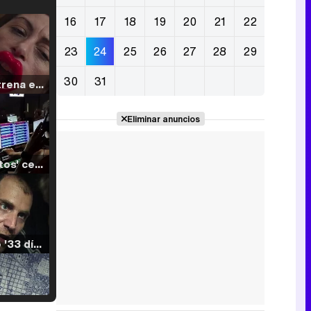
16
17
18
19
20
21
22
23
24
25
26
27
28
29
30
31
Filmin estrena el tráiler de 'Millennial Mal', su nueva comedia universitaria de la mano de Lorena Iglesias
Eliminar anuncios
'120 Minutos' celebra sus 2.000 programas en Telemadrid con un vídeo del día a día en la redacción
Tráiler de '33 días', la nueva serie de Atresplayer con Julián Villagrán y José Manuel Poga