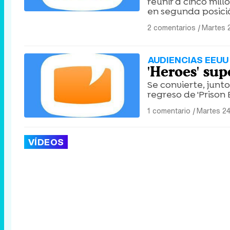
reunir a cinco mil
en segunda posició
2 comentarios
|
Martes 
AUDIENCIAS EEUU
'Heroes' sup
Se convierte, junto
regreso de 'Prison 
1 comentario
|
Martes 24
VÍDEOS