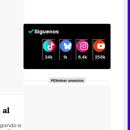
Síguenos
34k
1k
6,4k
258k
Eliminar anuncios
 al
legando a