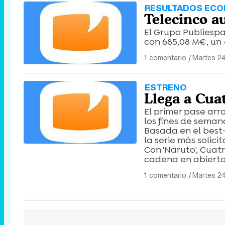
RESULTADOS EC
Telecinco a
El Grupo Publiespa
con 685,08 M€, un
1 comentario
|
Martes 24
ESTRENO
Llega a Cuat
El primer pase arr
los fines de semana
Basada en el best-
la serie más solic
Con 'Naruto', Cuat
cadena en abierto
1 comentario
|
Martes 24