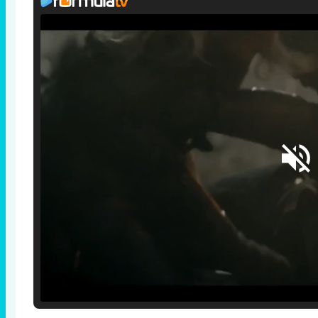
Loaded
:
25.30%
/
Unmute