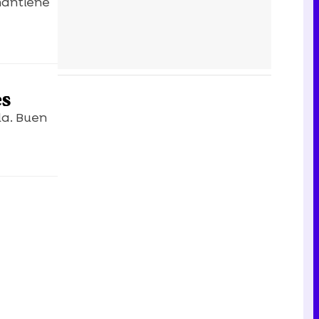
 mantiene
es
da. Buen