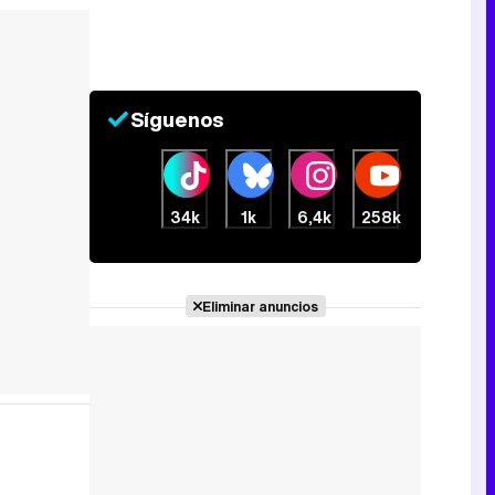
Síguenos
34k
1k
6,4k
258k
Eliminar anuncios