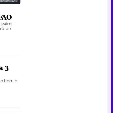
Tráiler en catalán de 'Ravalear', la nueva serie de HBO Max sobre los fondos buitre
 FAO
 ¡Mira
irá en
Tráiler de la tercera temporada de 'The Walking Dead: Dead City' de AMC+
a 3
Canción ganadora de Eurovisión 2026: DARA con "Bangaranga" por Bulgaria
atinal a