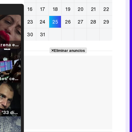
16
17
18
19
20
21
22
23
24
25
26
27
28
29
30
31
Filmin estrena el tráiler de 'Millennial Mal', su nueva comedia universitaria de la mano de Lorena Iglesias
Eliminar anuncios
'120 Minutos' celebra sus 2.000 programas en Telemadrid con un vídeo del día a día en la redacción
Tráiler de '33 días', la nueva serie de Atresplayer con Julián Villagrán y José Manuel Poga