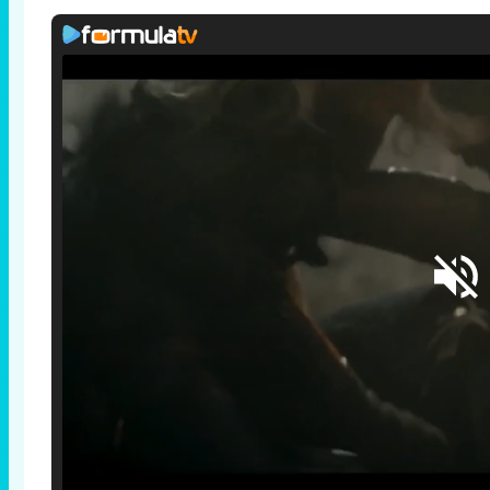
Loaded
:
25.30%
/
Unmute