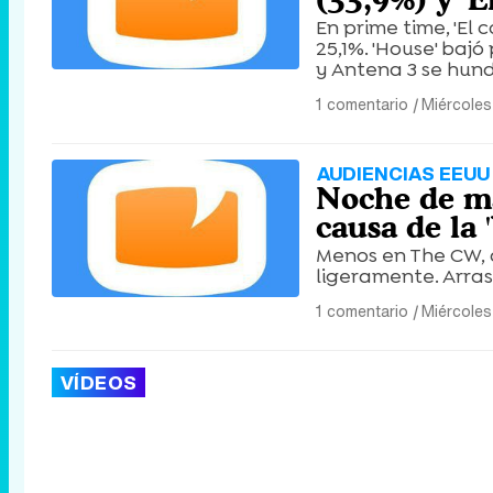
En prime time, 'El
25,1%. 'House' bajó
y Antena 3 se hund
1 comentario
|
Miércoles
AUDIENCIAS EEUU
Noche de ma
causa de la 
Menos en The CW, d
ligeramente. Arrasa
1 comentario
|
Miércoles
VÍDEOS