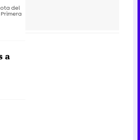
uota del
a Primera
s a