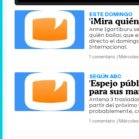
ESTE DOMINGO
'¡Mira quién
Anne Igartiburu s
quién baila!, que 
directo el domingo
Internacional.
1 comentario
|
Miércoles
SEGÚN ABC
'Espejo públ
para sus m
Antena 3 trasladar
partir del próxim
probablemente, co
1 comentario
|
Miércoles