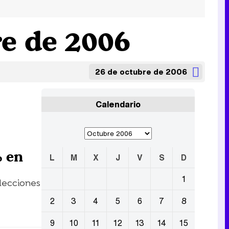
re de 2006
26 de octubre de 2006
Calendario
% en
L
M
X
J
V
S
D
1
lecciones
2
3
4
5
6
7
8
9
10
11
12
13
14
15