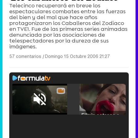
Telecinco recuperará en breve los
espectaculares combates entre las fuerzas
del bien y del mal que hace años
protagonizaron los Caballeros del Zodíaco
en TVE1. Fue de las primeras series animadas
denunciada por las asociaciones de
telespectadores por la dureza de sus
imágenes.
57 comentarios
|
Domingo 15 Octubre 2006 21:27
Loaded
:
25.30%
/
Unmute
Filmin estrena el tráiler de 'Millennial Mal', su nueva comedia universitaria de la mano de Lorena Iglesias