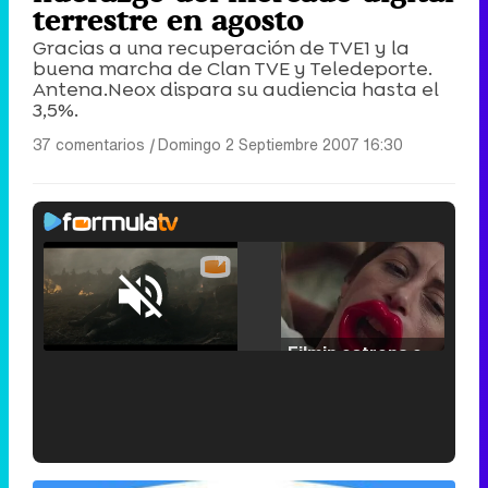
terrestre en agosto
Gracias a una recuperación de TVE1 y la
buena marcha de Clan TVE y Teledeporte.
Antena.Neox dispara su audiencia hasta el
3,5%.
37 comentarios
|
Domingo 2 Septiembre 2007 16:30
Loaded
:
29.30%
/
Unmute
Filmin estrena el tráiler de 'Millennial Mal', su nueva comedia universitaria de la mano de Lorena Iglesias
'120 Minutos' celebra sus 2.000 programas en Telemadrid con un vídeo del día a día en la redacción