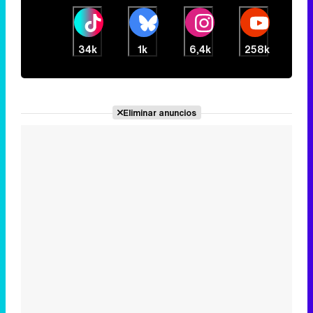
34k
1k
6,4k
258k
Eliminar anuncios