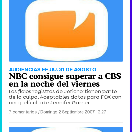
Tráiler de '33 días', la nueva serie de Atresplayer con Julián Villagrán y José Manuel Poga
Tráiler en catalán de 'Ravalear', la nueva serie de HBO Max sobre los fondos buitre
AUDIENCIAS EE.UU. 31 DE AGOSTO
NBC consigue superar a CBS
en la noche del viernes
Los flojos registros de 'Jericho' tienen parte
de la culpa. Aceptables datos para FOX con
Tráiler de la tercera temporada de 'The Walking Dead: Dead City' de AMC+
una película de Jennifer Garner.
7 comentarios
|
Domingo 2 Septiembre 2007 13:27