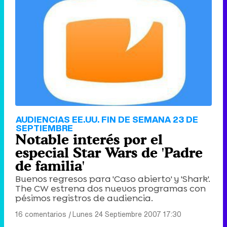
Tráiler de '33 días', la nueva serie de Atresplayer con Julián Villagrán y José Manuel Poga
Tráiler en catalán de 'Ravalear', la nueva serie de HBO Max sobre los fondos buitre
AUDIENCIAS EE.UU. FIN DE SEMANA 23 DE
SEPTIEMBRE
Notable interés por el
especial Star Wars de 'Padre
de familia'
Tráiler de la tercera temporada de 'The Walking Dead: Dead City' de AMC+
Buenos regresos para 'Caso abierto' y 'Shark'.
The CW estrena dos nuevos programas con
pésimos registros de audiencia.
16 comentarios
|
Lunes 24 Septiembre 2007 17:30