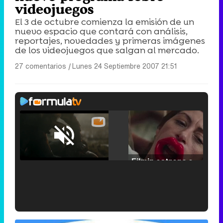
videojuegos
El 3 de octubre comienza la emisión de un
nuevo espacio que contará con análisis,
reportajes, novedades y primeras imágenes
de los videojuegos que salgan al mercado.
27 comentarios
|
Lunes 24 Septiembre 2007 21:51
Loaded
:
25.30%
/
Unmute
Filmin estrena el tráiler de 'Millennial Mal', su nueva comedia universitaria de la mano de Lorena Iglesias
'120 Minutos' celebra sus 2.000 programas en Telemadrid con un vídeo del día a día en la redacción