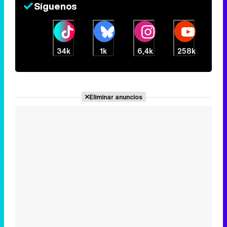
Síguenos
34k
1k
6,4k
258k
Eliminar anuncios