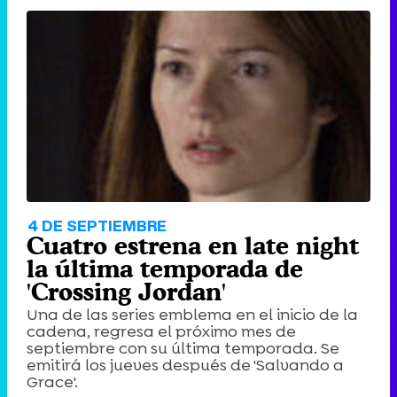
'120 Minutos' celebra sus 2.000 programas en Telemadrid con un vídeo del día a día en la redacción
Tráiler de '33 días', la nueva serie de Atresplayer con Julián Villagrán y José Manuel Poga
Tráiler en catalán de 'Ravalear', la nueva serie de HBO Max sobre los fondos buitre
4 DE SEPTIEMBRE
Cuatro estrena en late night
la última temporada de
'Crossing Jordan'
Una de las series emblema en el inicio de la
Tráiler de la tercera temporada de 'The Walking Dead: Dead City' de AMC+
cadena, regresa el próximo mes de
septiembre con su última temporada. Se
emitirá los jueves después de 'Salvando a
Grace'.