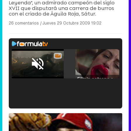
Leyenda", un admirado campeón del siglo
XVII que disputará una carrera de burros
con el criado de Águila Roja, Sátur.
26 comentarios
|
Jueves 29 Octubre 2009 19:02
Loaded
:
29.30%
/
Unmute
Filmin estrena el tráiler de 'Millennial Mal', su nueva comedia universitaria de la mano de Lorena Iglesias
'120 Minutos' celebra sus 2.000 programas en Telemadrid con un vídeo del día a día en la redacción