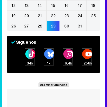
12
13
14
15
16
17
18
19
20
21
22
23
24
25
26
27
28
29
30
31
Síguenos
34k
1k
6,4k
258k
Eliminar anuncios