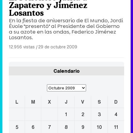
Zapatero y Jiménez
Losantos
En la fiesta de aniversario de El Mundo, Jordi
Évole "presentó" al Presidente del Gobierno
a su azote en las ondas, Federico Jiménez
Losantos.
12.956 vistas
|
29 de octubre 2009
Calendario
L
M
X
J
V
S
D
1
2
3
4
5
6
7
8
9
10
11