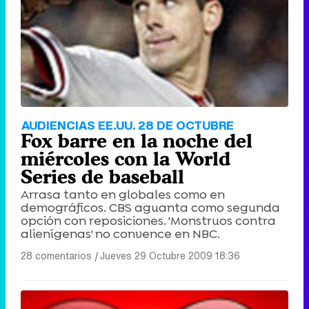
Tráiler de '33 días', la nueva serie de Atresplayer con Julián Villagrán y José Manuel Poga
Tráiler en catalán de 'Ravalear', la nueva serie de HBO Max sobre los fondos buitre
AUDIENCIAS EE.UU. 28 DE OCTUBRE
Fox barre en la noche del
miércoles con la World
Series de baseball
Arrasa tanto en globales como en
Tráiler de la tercera temporada de 'The Walking Dead: Dead City' de AMC+
demográficos. CBS aguanta como segunda
opción con reposiciones. 'Monstruos contra
alienígenas' no convence en NBC.
28 comentarios
|
Jueves 29 Octubre 2009 18:36
Canción ganadora de Eurovisión 2026: DARA con "Bangaranga" por Bulgaria