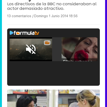
Los directivos de la BBC no consideraban al
actor demasiado atractivo.
13 comentarios
|
Domingo 1 Junio 2014 18:56
Loaded
:
29.30%
/
Unmute
Filmin estrena el tráiler de 'Millennial Mal', su nueva comedia universitaria de la mano de Lorena Iglesias
'120 Minutos' celebra sus 2.000 programas en Telemadrid con un vídeo del día a día en la redacción