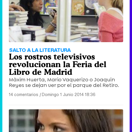
Tráiler de '33 días', la nueva serie de Atresplayer con Julián Villagrán y José Manuel Poga
Tráiler en catalán de 'Ravalear', la nueva serie de HBO Max sobre los fondos buitre
SALTO A LA LITERATURA
Los rostros televisivos
revolucionan la Feria del
Libro de Madrid
Màxim Huerta, Mario Vaquerizo o Joaquín
Tráiler de la tercera temporada de 'The Walking Dead: Dead City' de AMC+
Reyes se dejan ver por el parque del Retiro.
14 comentarios
|
Domingo 1 Junio 2014 18:36
Canción ganadora de Eurovisión 2026: DARA con "Bangaranga" por Bulgaria