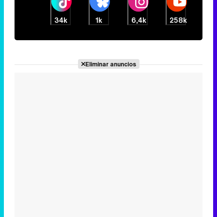
34k
1k
6,4k
258k
Eliminar anuncios