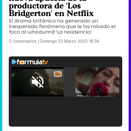
productora de 'Los
Bridgerton' en Netflix
El drama británico ha generado un
inesperado fenómeno que le ha robado el
foco al whodunnit 'La residencia'.
5 comentarios
|
Domingo 23 Marzo 2025 18:34
Loaded
:
25.30%
/
Unmute
Filmin estrena el tráiler de 'Millennial Mal', su nueva comedia universitaria de la mano de Lorena Iglesias
'120 Minutos' celebra sus 2.000 programas en Telemadrid con un vídeo del día a día en la redacción