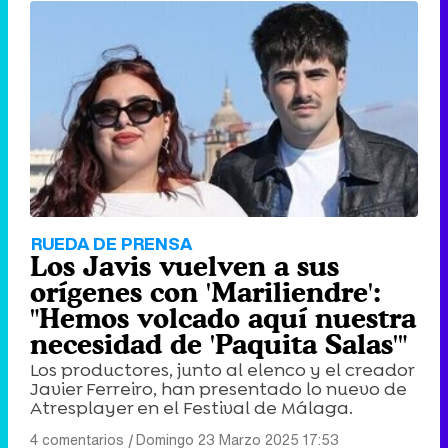
Tráiler de '33 días', la nueva serie de Atresplayer con Julián Villagrán y José Manuel Poga
Tráiler en catalán de 'Ravalear', la nueva serie de HBO Max sobre los fondos buitre
RUEDA DE PRENSA
Los Javis vuelven a sus
orígenes con 'Mariliendre':
"Hemos volcado aquí nuestra
necesidad de 'Paquita Salas'"
Tráiler de la tercera temporada de 'The Walking Dead: Dead City' de AMC+
Los productores, junto al elenco y el creador
Javier Ferreiro, han presentado lo nuevo de
Atresplayer en el Festival de Málaga.
4 comentarios
|
Domingo 23 Marzo 2025 17:53