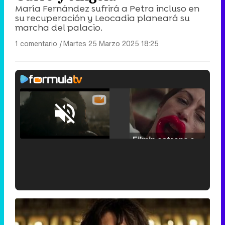
María Fernández sufrirá a Petra incluso en
su recuperación y Leocadia planeará su
marcha del palacio.
1 comentario
|
Martes 25 Marzo 2025 18:25
Loaded
:
29.30%
/
Unmute
Filmin estrena el tráiler de 'Millennial Mal', su nueva comedia universitaria de la mano de Lorena Iglesias
'120 Minutos' celebra sus 2.000 programas en Telemadrid con un vídeo del día a día en la redacción