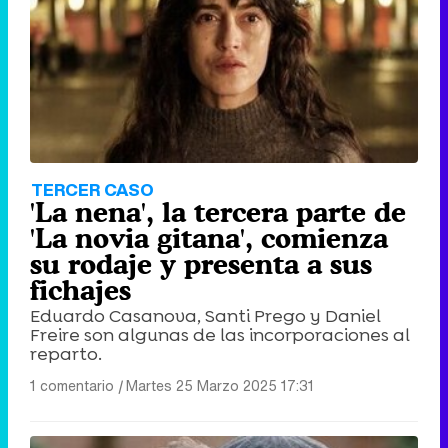
Tráiler de '33 días', la nueva serie de Atresplayer con Julián Villagrán y José Manuel Poga
Tráiler en catalán de 'Ravalear', la nueva serie de HBO Max sobre los fondos buitre
TERCER CASO
'La nena', la tercera parte de
'La novia gitana', comienza
su rodaje y presenta a sus
fichajes
Tráiler de la tercera temporada de 'The Walking Dead: Dead City' de AMC+
Eduardo Casanova, Santi Prego y Daniel
Freire son algunas de las incorporaciones al
reparto.
1 comentario
|
Martes 25 Marzo 2025 17:31
Canción ganadora de Eurovisión 2026: DARA con "Bangaranga" por Bulgaria