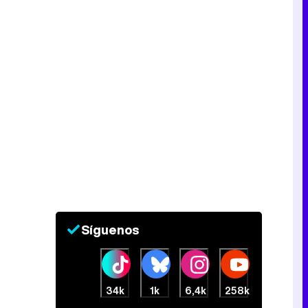
Síguenos
34k
1k
6,4k
258k