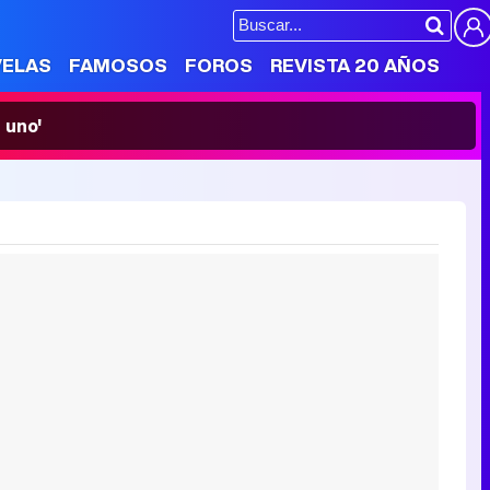
VELAS
FAMOSOS
FOROS
REVISTA 20 AÑOS
 uno'