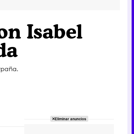
on Isabel
da
spaña.
Eliminar anuncios