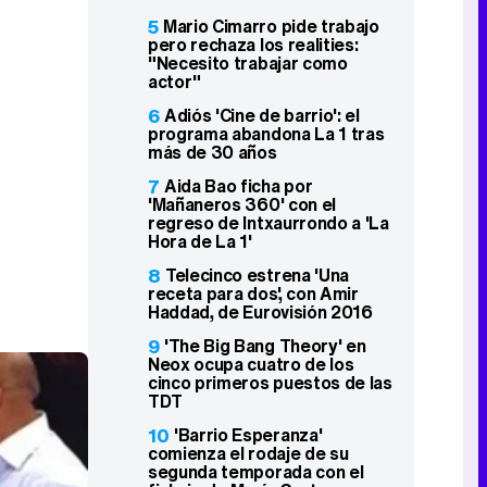
5
Mario Cimarro pide trabajo
pero rechaza los realities:
"Necesito trabajar como
actor"
6
Adiós 'Cine de barrio': el
programa abandona La 1 tras
más de 30 años
7
Aida Bao ficha por
'Mañaneros 360' con el
regreso de Intxaurrondo a 'La
Hora de La 1'
8
Telecinco estrena 'Una
receta para dos', con Amir
Haddad, de Eurovisión 2016
9
'The Big Bang Theory' en
Neox ocupa cuatro de los
cinco primeros puestos de las
TDT
10
'Barrio Esperanza'
comienza el rodaje de su
segunda temporada con el