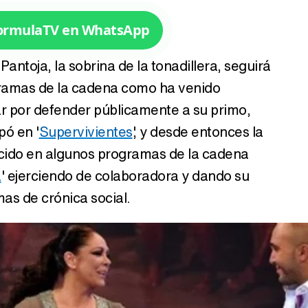
FormulaTV en WhatsApp
Tráiler de la tercera temporada de 'The Walking Dead: Dead City' de AMC+
antoja, la sobrina de la tonadillera, seguirá
gramas de la cadena como ha venido
r por defender públicamente a su primo,
Canción ganadora de Eurovisión 2026: DARA con "Bangaranga" por Bulgaria
pó en '
Supervivientes
', y desde entonces la
ecido en algunos programas de la cadena
a
' ejerciendo de colaboradora y dando su
as de crónica social.