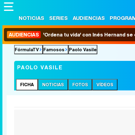
NOTICIAS
SERIES
AUDIENCIAS
PROGRA
AUDIENCIAS
'Ordena tu vida' con Inés Hernand se
FórmulaTV
Famosos
Paolo Vasile
PAOLO VASILE
FICHA
NOTICIAS
FOTOS
VÍDEOS