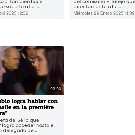
osa' también hace
del comisario Villarejo qu
 su salto a las ...
directamente a la ...
bril 2025 12:39
Miércoles 29 Enero 2025 11:39
03:00
ubio logra hablar con
asile en la première
ra"
era de 'Sé lo que
..' logra acceder hasta el
o delegado de ...