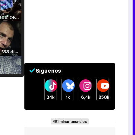
'120 Minutos' celebra sus 2.000 programas en Telemadrid con un vídeo del día a día en la redacción
Tráiler de '33 días', la nueva serie de Atresplayer con Julián Villagrán y José Manuel Poga
Síguenos
Tráiler en catalán de 'Ravalear', la nueva serie de HBO Max sobre los fondos buitre
e
34k
1k
6,4k
258k
Tráiler de la tercera temporada de 'The Walking Dead: Dead City' de AMC+
Eliminar anuncios