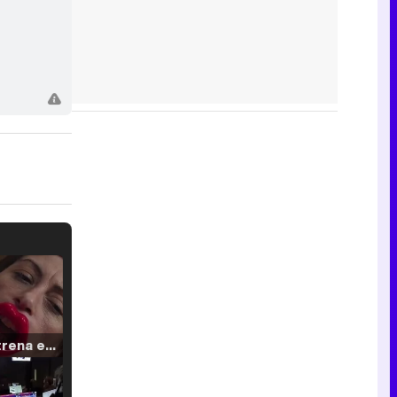
Filmin estrena el tráiler de 'Millennial Mal', su nueva comedia universitaria de la mano de Lorena Iglesias