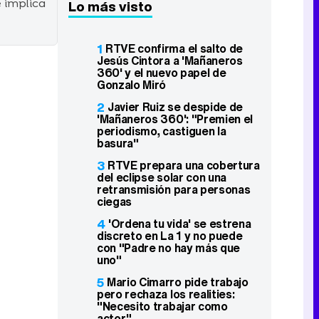
e implica
Lo más visto
1
RTVE confirma el salto de
Jesús Cintora a 'Mañaneros
360' y el nuevo papel de
Gonzalo Miró
2
Javier Ruiz se despide de
'Mañaneros 360': "Premien el
periodismo, castiguen la
basura"
3
RTVE prepara una cobertura
del eclipse solar con una
retransmisión para personas
ciegas
4
'Ordena tu vida' se estrena
discreto en La 1 y no puede
con "Padre no hay más que
uno"
5
Mario Cimarro pide trabajo
pero rechaza los realities:
"Necesito trabajar como
actor"