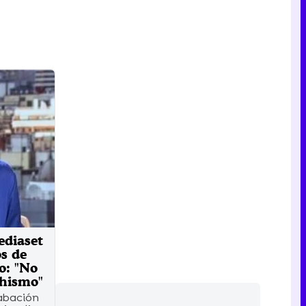
ediaset
os de
o: "No
hismo"
abación