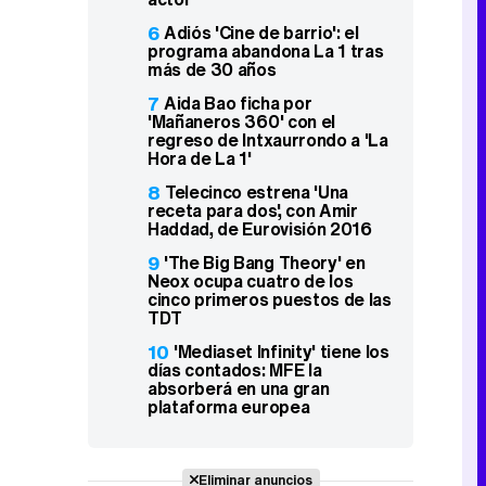
6
Adiós 'Cine de barrio': el
programa abandona La 1 tras
más de 30 años
7
Aida Bao ficha por
'Mañaneros 360' con el
regreso de Intxaurrondo a 'La
Hora de La 1'
8
Telecinco estrena 'Una
receta para dos', con Amir
Haddad, de Eurovisión 2016
9
'The Big Bang Theory' en
Neox ocupa cuatro de los
cinco primeros puestos de las
TDT
10
'Mediaset Infinity' tiene los
días contados: MFE la
absorberá en una gran
plataforma europea
Eliminar anuncios