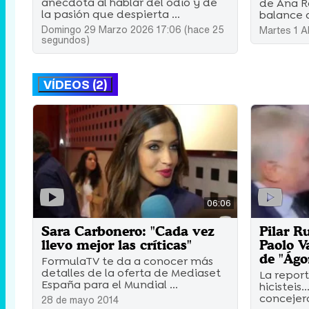
anécdota al hablar del odio y de
de Ana R
la pasión que despierta ...
balance de
Domingo 29 Marzo 2026 17:06 (hace 25
Martes 1 A
segundos)
VÍDEOS (2)
06:06
Sara Carbonero: "Cada vez
Pilar R
llevo mejor las críticas"
Paolo V
de "Ágo
FormulaTV te da a conocer más
detalles de la oferta de Mediaset
La report
España para el Mundial ...
hicisteis.
concejer
28 de mayo 2014