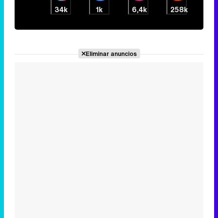
34k
1k
6,4k
258k
Eliminar anuncios