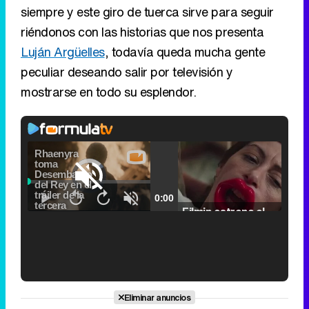
siempre y este giro de tuerca sirve para seguir
riéndonos con las historias que nos presenta
Luján Argüelles
, todavía queda mucha gente
peculiar deseando salir por televisión y
mostrarse en todo su esplendor.
Video
Player
is
Loaded
:
loading.
0.00%
Picture-
Fullscr
Current
0:00
/
Duration
2:24
Remaining
-
2:24
in-
Pause
Unmute
Seek
Seek
Picture
Filmin estrena el tráiler de 'Millennial Mal', su nueva comedia universitaria de la mano de Lorena Iglesias
back
forward
20
30
seconds
seconds
Time
Time
'120 Minutos' celebra sus 2.000 programas en Telemadrid con un vídeo del día a día en la redacción
Eliminar anuncios