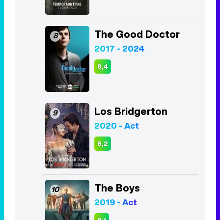
The Good Doctor
8
2017 - 2024
8,4
Los Bridgerton
9
2020 - Act
8,2
The Boys
10
2019 - Act