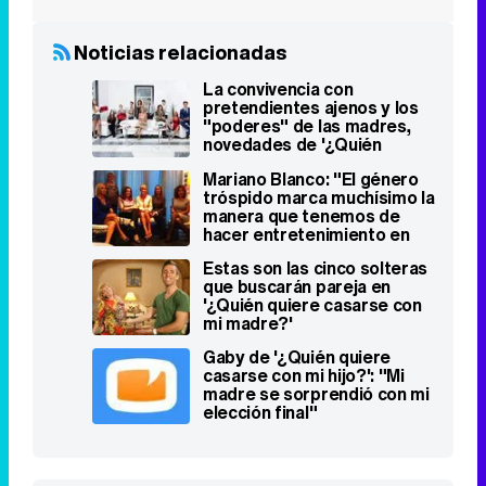
Noticias relacionadas
La convivencia con
pretendientes ajenos y los
"poderes" de las madres,
novedades de '¿Quién
quiere casarse con mi
Mariano Blanco: "El género
madre?'
tróspido marca muchísimo la
manera que tenemos de
hacer entretenimiento en
Cuatro"
Estas son las cinco solteras
que buscarán pareja en
'¿Quién quiere casarse con
mi madre?'
Gaby de '¿Quién quiere
casarse con mi hijo?': "Mi
madre se sorprendió con mi
elección final"