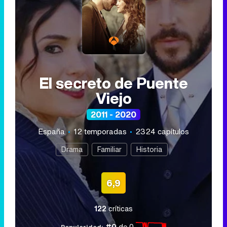
El secreto de Puente
Viejo
2011 - 2020
España
12 temporadas
2324 capítulos
Drama
Familiar
Historia
6,9
122
críticas
#0
de 0