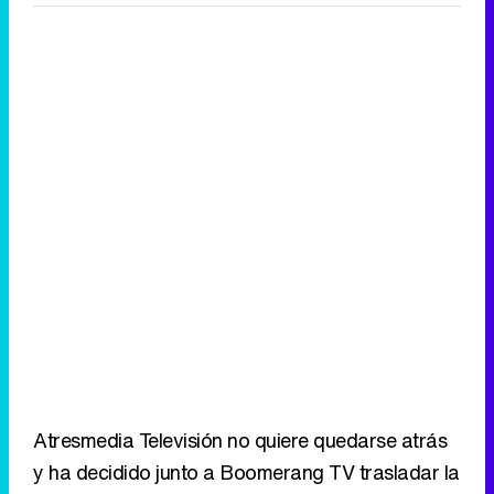
Tráiler de la tercera temporada de 'The Walking Dead: Dead City' de AMC+
Canción ganadora de Eurovisión 2026: DARA con "Bangaranga" por Bulgaria
Atresmedia Televisión no quiere quedarse atrás
y ha decidido junto a Boomerang TV trasladar la