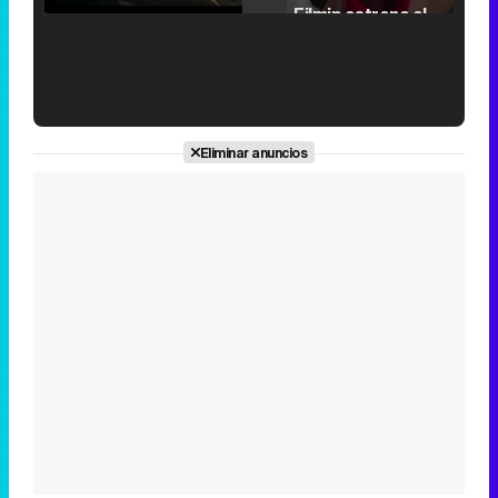
Filmin estrena el tráiler de 'Millennial Mal', su nueva comedia universitaria de la mano de Lorena Iglesias
'120 Minutos' celebra sus 2.000 programas en Telemadrid con un vídeo del día a día en la redacción
Eliminar anuncios
Tráiler de '33 días', la nueva serie de Atresplayer con Julián Villagrán y José Manuel Poga
Tráiler en catalán de 'Ravalear', la nueva serie de HBO Max sobre los fondos buitre