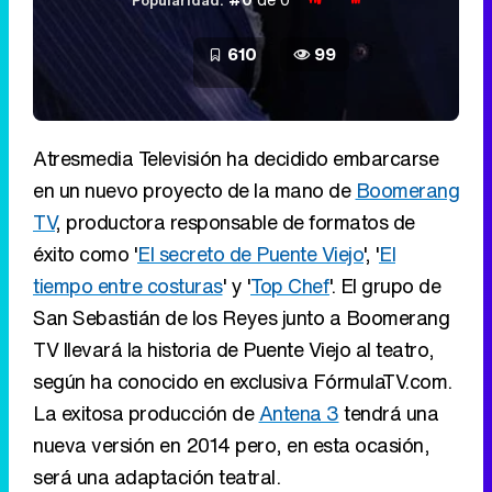
Popularidad:
610
99
Atresmedia Televisión ha decidido embarcarse
en un nuevo proyecto de la mano de
Boomerang
TV
, productora responsable de formatos de
éxito como '
El secreto de Puente Viejo
', '
El
tiempo entre costuras
' y '
Top Chef
'. El grupo de
San Sebastián de los Reyes junto a Boomerang
TV llevará la historia de Puente Viejo al teatro,
según ha conocido en exclusiva FórmulaTV.com.
La exitosa producción de
Antena 3
tendrá una
nueva versión en 2014 pero, en esta ocasión,
será una adaptación teatral.