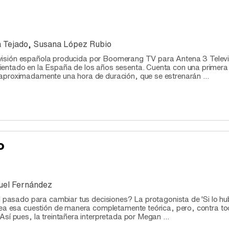
 Tejado
,
Susana López Rubio
televisión española producida por Boomerang TV para Antena 3 Televi
entado en la España de los años sesenta. Cuenta con una primera
aproximadamente una hora de duración, que se estrenarán ...
o
uel Fernández
al pasado para cambiar tus decisiones? La protagonista de 'Si lo hu
tea esa cuestión de manera completamente teórica, pero, contra t
sí pues, la treintañera interpretada por Megan ...