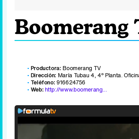
Boomerang 
Productora:
Boomerang TV
Dirección:
María Tubau 4, 4º Planta. Oficin
Teléfono:
916624756
Web:
http://www.boomerang...