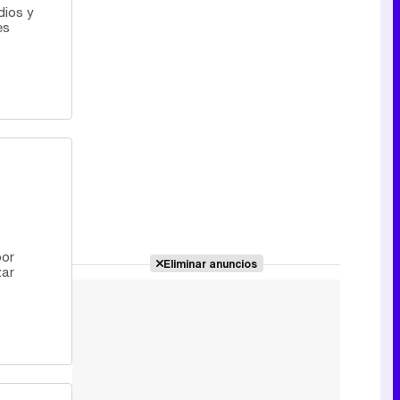
dios y
es
por
Eliminar anuncios
zar