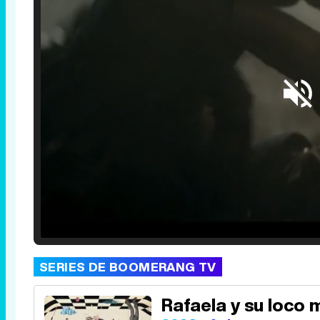
Loaded
:
25.30%
/
Unmute
SERIES DE BOOMERANG TV
Rafaela y su loco