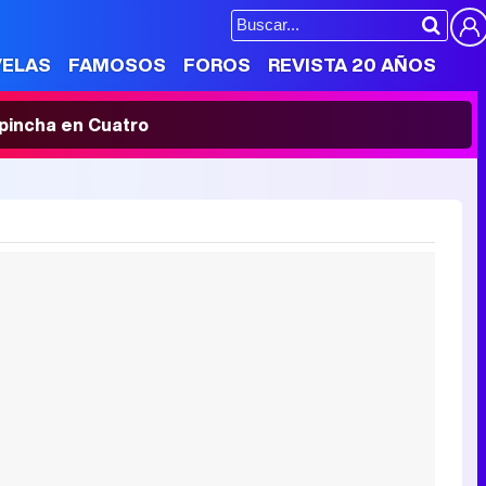
VELAS
FAMOSOS
FOROS
REVISTA 20 AÑOS
' pincha en Cuatro