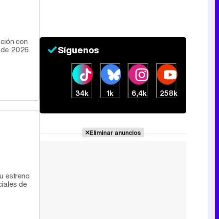
Tráiler de la tercera temporada de 'The Walking Dead: Dead City' de AMC+
ación con
Síguenos
o de 2026
Canción ganadora de Eurovisión 2026: DARA con "Bangaranga" por Bulgaria
34k
1k
6,4k
258k
Eliminar anuncios
u estreno
ciales de