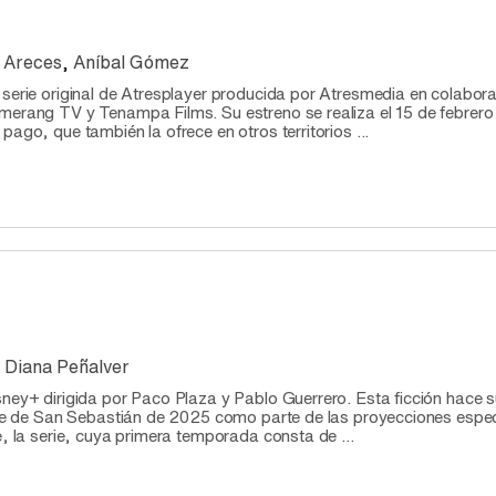
 Areces
,
Aníbal Gómez
 serie original de Atresplayer producida por Atresmedia en colabor
omerang TV y Tenampa Films. Su estreno se realiza el 15 de febrer
pago, que también la ofrece en otros territorios ...
,
Diana Peñalver
sney+ dirigida por Paco Plaza y Pablo Guerrero. Esta ficción hace s
Cine de San Sebastián de 2025 como parte de las proyecciones espe
e, la serie, cuya primera temporada consta de ...