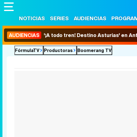
NOTICIAS
SERIES
AUDIENCIAS
PROGRA
AUDIENCIAS
'¡A todo tren! Destino Asturias' en An
FórmulaTV
Productoras
Boomerang TV