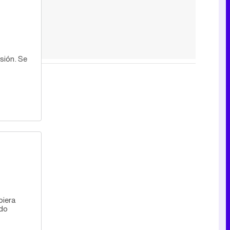
sión. Se
biera
odo