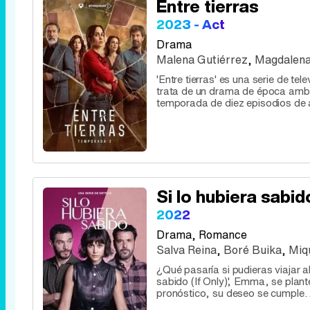
Entre tierras
2023 - Act
Drama
Malena Gutiérrez
,
Magdalena
'Entre tierras' es una serie de 
trata de un drama de época ambi
temporada de diez episodios de 
Si lo hubiera sabid
2022
Drama
, Romance
Salva Reina
,
Boré Buika
,
Miq
¿Qué pasaría si pudieras viajar 
sabido (If Only)', Emma, se plan
pronóstico, su deseo se cumple. A