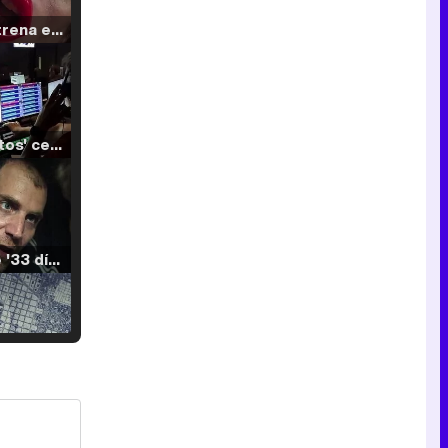
Filmin estrena el tráiler de 'Millennial Mal', su nueva comedia universitaria de la mano de Lorena Iglesias
'120 Minutos' celebra sus 2.000 programas en Telemadrid con un vídeo del día a día en la redacción
Tráiler de '33 días', la nueva serie de Atresplayer con Julián Villagrán y José Manuel Poga
Tráiler en catalán de 'Ravalear', la nueva serie de HBO Max sobre los fondos buitre