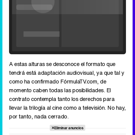
'120 Minutos' celebra sus 2.000 programas en Telemadrid con un vídeo del día a día en la redacción
A estas alturas se desconoce el formato que
tendrá está adaptación audiovisual, ya que tal y
como ha confirmado FórmulaTV.com, de
momento caben todas las posibilidades. El
Tráiler de '33 días', la nueva serie de Atresplayer con Julián Villagrán y José Manuel Poga
contrato contempla tanto los derechos para
llevar la trilogía al cine como a televisión. No hay,
por tanto, nada cerrado.
Tráiler en catalán de 'Ravalear', la nueva serie de HBO Max sobre los fondos buitre
Eliminar anuncios
Tráiler de la tercera temporada de 'The Walking Dead: Dead City' de AMC+