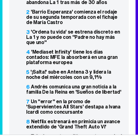
que uno"
4
'Mediaset Infinity' tiene los días
contados: MFE la absorberá en una gran
plataforma europea
5
'¡Salta!' sube en Antena 3 y lidera la
noche del miércoles con un 9,1%
6
Andrés comunica una gran noticia a la
familia De la Reina en 'Sueños de libertad'
7
Un "error" en la promo de
'Supervivientes All Stars' destapa a Ivana
Icardi como concursante
8
Netflix estrenará en primicia un avance
extendido de 'Grand Theft Auto VI'
9
Telecinco estrena 'Una receta para dos',
con Amir Haddad, de Eurovisión 2016
10
Ciro da el primer paso para arrebatarle
la empresa a Manuel en 'La promesa'