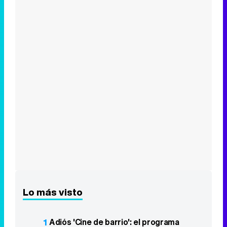
Lo más visto
1
Adiós 'Cine de barrio': el programa
abandona La 1 tras más de 30 años
2
'Barrio Esperanza' comienza el rodaje
de su segunda temporada con el fichaje
de María Castro
3
'Ordena tu vida' se estrena discreto en
La 1 y no puede con "Padre no hay más