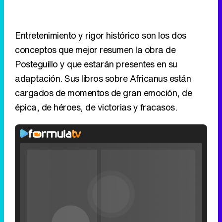
Entretenimiento y rigor histórico son los dos
conceptos que mejor resumen la obra de
Posteguillo y que estarán presentes en su
adaptación. Sus libros sobre Africanus están
cargados de momentos de gran emoción, de
épica, de héroes, de victorias y fracasos.
Video
Player
is
Loaded
:
loading.
0%
Fullscreen
Current
0:00
/
Duration
2:24
Remaining
-
2:24
Pause
Unmute
Seek
Seek
Filmin estrena el tráiler de 'Millennial Mal', su nueva comedia universitaria de la mano de Lorena Iglesias
back
forward
20
30
seconds
seconds
Time
Time