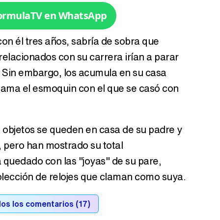
Tráiler de la tercera temporada de 'The Walking Dead: Dead City' de AMC+
FormulaTV en WhatsApp
on él tres años, sabría de sobra que
relacionados con su carrera irían a parar
Canción ganadora de Eurovisión 2026: DARA con "Bangaranga" por Bulgaria
e. Sin embargo, los acumula en su casa
lama el esmoquin con el que se casó con
 objetos se queden en casa de su padre y
 pero han mostrado su total
quedado con las "joyas" de su pare,
olección de relojes que claman como suya.
os los comentarios (17)