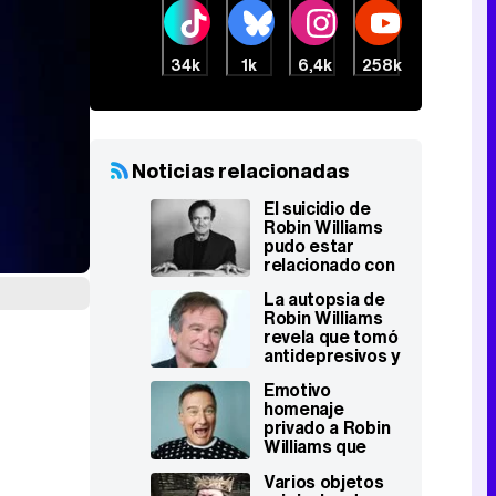
34k
1k
6,4k
258k
Noticias relacionadas
El suicidio de
Robin Williams
pudo estar
relacionado con
una enfermedad
La autopsia de
degenerativa
Robin Williams
revela que tomó
antidepresivos y
cafeína antes de
Emotivo
suicidarse
homenaje
privado a Robin
Williams que
contó, entre
Varios objetos
otros, con Billy