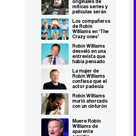
originales de
Cristal, Ben
míticas series y
Stiller o George
películas serán
Lucas
subastados en
Los compañeros
octubre
de Robin
Williams en 'The
Crazy ones'
hablan de cómo
Robin Williams
vieron al actor
desveló en una
los últimos días
entrevista que
de rodaje
había pensado
suicidarse
La mujer de
Robin Williams
confiesa que el
actor padecía
Parkinson
Robin Williams
murió ahorcado
con un cinturón
Muere Robin
Williams de
aparente