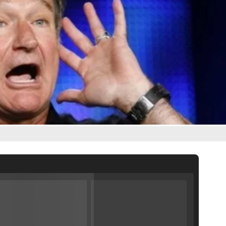
Filmin estrena el tráiler de 'Millennial Mal', su nueva comedia universitaria de la mano de Lorena Iglesias