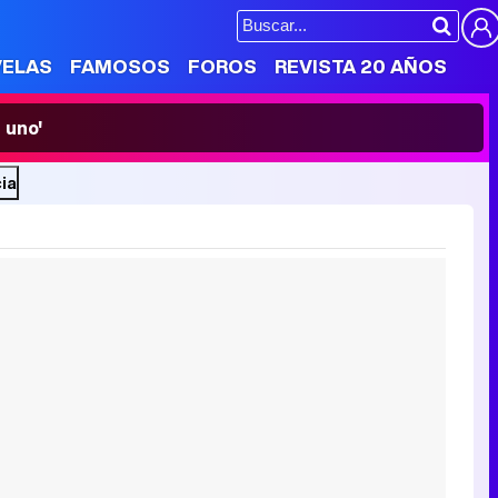
VELAS
FAMOSOS
FOROS
REVISTA 20 AÑOS
 uno'
ia