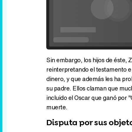
Loaded
:
0%
Current
0:00
/
Duratio
0:00
Pause
Unmute
Seek
Seek
back
forward
20
30
seconds
seconds
Time
Sin embargo, los hijos de éste,
reinterpretando el testamento 
dinero, y que además les ha proh
su padre. Ellos claman que much
incluido el Oscar que ganó por "
muerte.
Disputa por sus objet