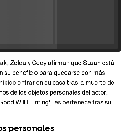
'120 Minutos' celebra sus 2.000 programas en Telemadrid con un vídeo del día a día en la redacción
Fullscreen
n
Remaining
-
0:00
Time
 Zak, Zelda y Cody afirman que Susan está
Tráiler de '33 días', la nueva serie de Atresplayer con Julián Villagrán y José Manuel Poga
en su beneficio para quedarse con más
ibido entrar en su casa tras la muerte de
os de los objetos personales del actor,
Good Will Hunting", les pertenece tras su
Tráiler en catalán de 'Ravalear', la nueva serie de HBO Max sobre los fondos buitre
os personales