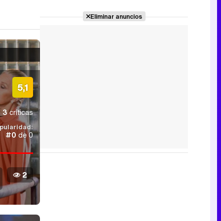
Eliminar anuncios
5,1
3
críticas
pularidad:
#0
de 0
2