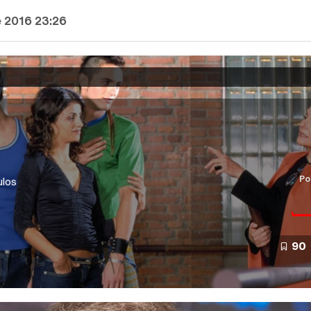
e 2016 23:26
Po
ulos
90