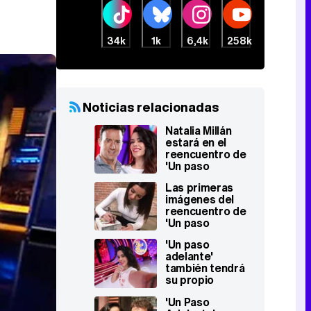
34k
1k
6,4k
258k
Noticias relacionadas
Natalia Millán
estará en el
reencuentro de
'Un paso
adelante' en 'Tu
Las primeras
cara me suena'
imágenes del
reencuentro de
'Un paso
adelante' que
'Un paso
prepara
adelante'
Atreseries
también tendrá
su propio
reencuentro en
'Un Paso
'Tu cara me