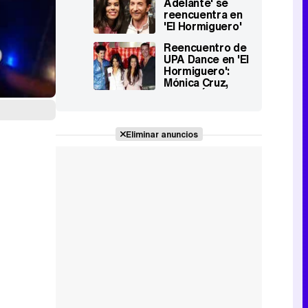
Adelante' se
suena'
reencuentra en
'El Hormiguero'
el miércoles 30
Reencuentro de
de noviembre
UPA Dance en 'El
Hormiguero':
Mónica Cruz,
Miguel Ángel
Muñoz, Beatriz
Luengo y Pablo
Puyol
Eliminar anuncios