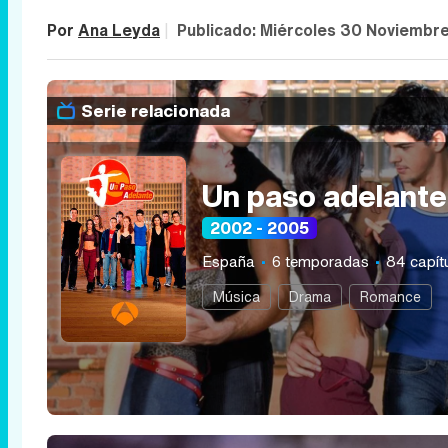
Por
Ana Leyda
|
Publicado:
Miércoles 30 Noviembr
Serie relacionada
Un paso adelante
2002 - 2005
España
6 temporadas
84 capít
Música
Drama
Romance