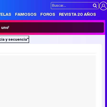
VELAS
FAMOSOS
FOROS
REVISTA 20 AÑOS
 uno'
cia y secuencia"