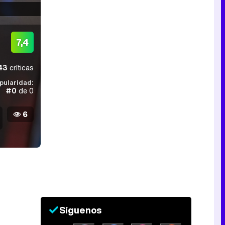
7,4
43
críticas
pularidad:
#0
de 0
6
Síguenos