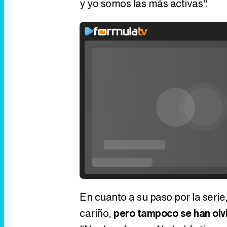
y yo somos las más activas".
Rhaenyra toma Desembarco del Rey en el t
tercera temporada de 'La Casa del Dragón
Video
Player
is
loading.
Loaded
:
0%
Current
0:00
/
Duratio
0:00
Pause
Unmute
Seek
Seek
back
forward
20
30
seconds
seconds
Time
En cuanto a su paso por la seri
cariño,
pero tampoco se han olvi