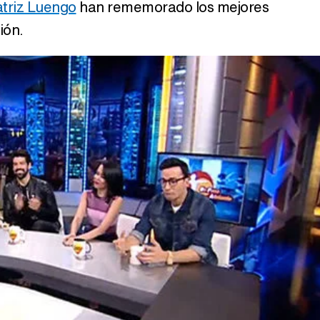
triz Luengo
han rememorado los mejores
ión.