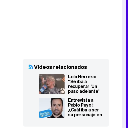
Vídeos relacionados
Lola Herrera:
"Se iba a
recuperar 'Un
paso adelante'
cuando empezó
Entrevista a
la crisis y yo iba
Pablo Puyol:
a participar en
¿Cuál iba a ser
ella"
su personaje en
el regreso de 'Un
paso adelante'?