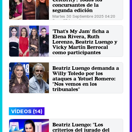
concursantes de la
segunda edición
Martes 30 Septiembre 2025 04:20
(hace 13 horas)
'That's My Jam' ficha a
Elena Rivera, Ruth
Lorenzo, Beatriz Luengo y
Vicky Martín Berrocal
como participantes
Jueves 27 Marzo 2025 11:30
Beatriz Luengo demanda a
Willy Toledo por los
ataques a Yotuel Romero:
"Nos vemos en los
tribunales"
Lunes 18 Noviembre 2024 16:45
VÍDEOS (14)
Beatriz Luengo: "Los
criterios del jurado del