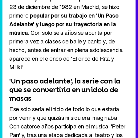
23 de diciembre de 1982 en Madrid, se hizo
Tráiler de '33 días', la nueva serie de Atresplayer con Julián Villagrán y José Manuel Poga
primero
popular por su trabajo en 'Un Paso
Adelante' y luego por su trayectoria en la
música
. Con solo seis años se apunta por
primera vez a clases de baile y canto y, de
Tráiler en catalán de 'Ravalear', la nueva serie de HBO Max sobre los fondos buitre
hecho, antes de entrar en plena adolescencia
aparece en el elenco de 'El circo de Rita y
Miliki'.
Tráiler de la tercera temporada de 'The Walking Dead: Dead City' de AMC+
'Un paso adelante', la serie con la
que se convertiría en un ídolo de
masas
Ese solo sería el inicio de todo lo que estaría
Canción ganadora de Eurovisión 2026: DARA con "Bangaranga" por Bulgaria
por venir y que quizás ni siquiera imaginaba.
Con catorce años participa en el musical 'Peter
Pan' y, tras una etapa dedicada al teatro y los