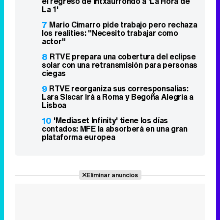
el regreso de Intxaurrondo a 'La Hora de
La 1'
7
Mario Cimarro pide trabajo pero rechaza
los realities: "Necesito trabajar como
actor"
8
RTVE prepara una cobertura del eclipse
solar con una retransmisión para personas
ciegas
9
RTVE reorganiza sus corresponsalías:
Lara Siscar irá a Roma y Begoña Alegría a
Lisboa
10
'Mediaset Infinity' tiene los días
contados: MFE la absorberá en una gran
plataforma europea
Eliminar anuncios