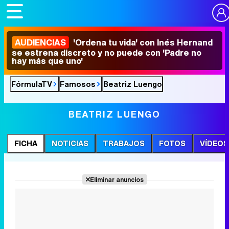
AUDIENCIAS
'Ordena tu vida' con Inés Hernand
se estrena discreto y no puede con 'Padre no
hay más que uno'
FórmulaTV
Famosos
Beatriz Luengo
BEATRIZ LUENGO
FICHA
NOTICIAS
TRABAJOS
FOTOS
VÍDEOS
Eliminar anuncios