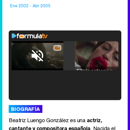
Ene 2002 - Abr 2005
Loaded
:
25.30%
/
Unmute
Filmin estrena el tráiler de 'Millennial Mal', su nueva comedia universitaria de la mano de Lorena Iglesias
'120 Minutos' celebra sus 2.000 programas en Telemadrid con un vídeo del día a día en la redacción
BIOGRAFÍA
Beatriz Luengo González es una
actriz,
cantante y compositora española
. Nacida el