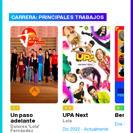
CARRERA: PRINCIPALES TRABAJOS
5,1
6,8
8,1
Un paso
UPA Next
Benid
adelante
Lola
Ene 2025
Dolores 'Lola'
Dic 2022 - Actualmente
Fernández