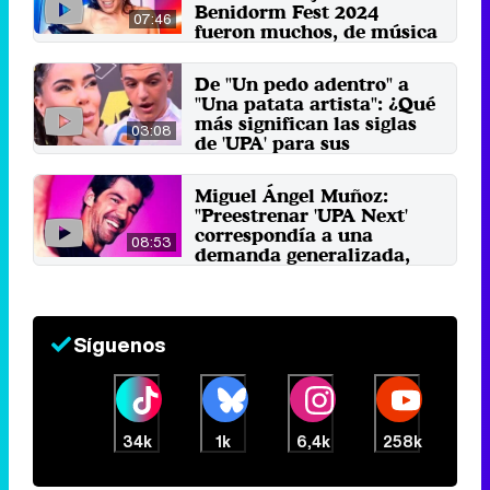
Benidorm Fest 2024
07:46
fueron muchos, de música
a puesta en escena"
18 de marzo 2024
De "Un pedo adentro" a
"Una patata artista": ¿Qué
más significan las siglas
03:08
de 'UPA' para sus
protagonistas?
4 de junio 2023
Miguel Ángel Muñoz:
"Preestrenar 'UPA Next'
correspondía a una
08:53
demanda generalizada,
mucha gente quería verla"
7 de mayo 2023
Síguenos
34k
1k
6,4k
258k