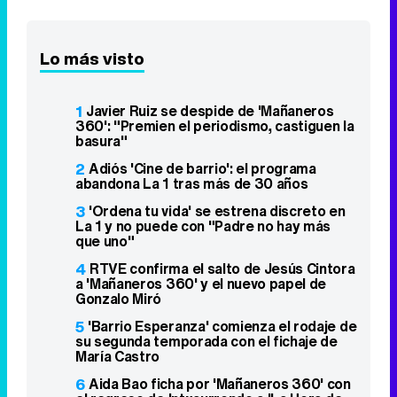
Lo más visto
1
Javier Ruiz se despide de 'Mañaneros
360': "Premien el periodismo, castiguen la
basura"
2
Adiós 'Cine de barrio': el programa
abandona La 1 tras más de 30 años
3
'Ordena tu vida' se estrena discreto en
La 1 y no puede con "Padre no hay más
que uno"
4
RTVE confirma el salto de Jesús Cintora
a 'Mañaneros 360' y el nuevo papel de
Gonzalo Miró
5
'Barrio Esperanza' comienza el rodaje de
su segunda temporada con el fichaje de
María Castro
6
Aida Bao ficha por 'Mañaneros 360' con