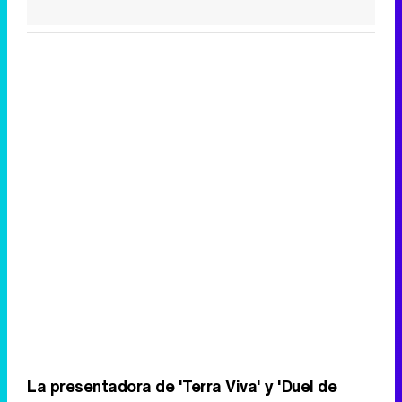
Canción ganadora de Eurovisión 2026: DARA con "Bangaranga" por Bulgaria
La presentadora de 'Terra Viva' y 'Duel de
veus' repetirá en esta misión de dar las uvas
ante los valencianos, pues ya se estrenó el año
pasado junto a
Máximo Huerta
. Sin embargo,
será el debut del humorista Oscar Tramoyeres
quien se ponga al frente de esta misión por