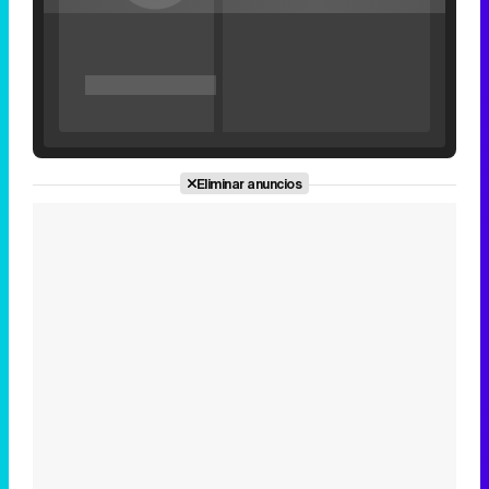
'120 Minutos' celebra sus 2.000 programas en Telemadrid con un vídeo del día a día en la redacción
Eliminar anuncios
Tráiler de '33 días', la nueva serie de Atresplayer con Julián Villagrán y José Manuel Poga
Tráiler en catalán de 'Ravalear', la nueva serie de HBO Max sobre los fondos buitre
Tráiler de la tercera temporada de 'The Walking Dead: Dead City' de AMC+