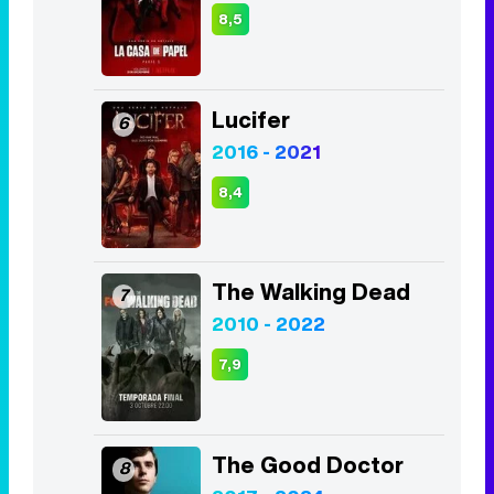
2016 - 2021
8,4
The Walking Dead
7
2010 - 2022
7,9
The Good Doctor
8
2017 - 2024
8,4
Los Bridgerton
9