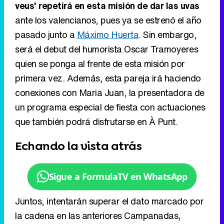
primera vez. Además, esta pareja irá haciendo
conexiones con Maria Juan, la presentadora de
un programa especial de fiesta con actuaciones
que también podrá disfrutarse en À Punt.
Echando la vista atrás
Sigue a FormulaTV en WhatsApp
Juntos, intentarán superar el dato marcado por
la cadena en las anteriores Campanadas,
cuando reunieron a 90.000 espectadores y
firmaron un 5,2% de share
. Se trata de un dato
muy inferior si nos remontamos un año más,
pues las últimas campanadas que presentaron
Carolina Ferre
y
Eugeni Alemany
contaron con