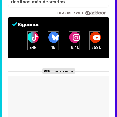
34k
1k
6,4k
258k
Eliminar anuncios