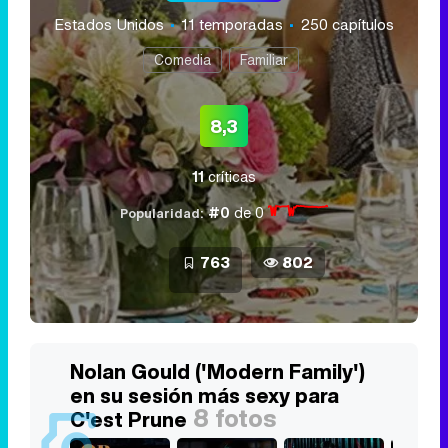
Estados Unidos
11 temporadas
250 capítulos
Comedia
Familiar
8,3
11
críticas
#0
de 0
Popularidad:
763
802
Nolan Gould ('Modern Family')
en su sesión más sexy para
8 fotos
C'est Prune