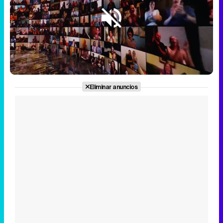
Loaded
:
13.43%
/
Unmute
Eliminar anuncios